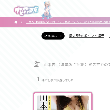
山本杏 【増量版 全50P】ミスマガのアソビバ！なつやすみの思い出
最大55％ポイント還元
急上昇ワード
山本杏 【増量版 全50P】ミスマガ
1
件の記事が該当しました