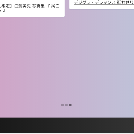
定 YJ PHOTO BOOK】緑川希
「きらら、キラリ」
【デジタル限定 YJ PHOTO B
真集「続・『ぽみ』！？ どこ
ン・ベトナム篇」