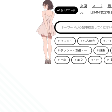
女優
ヌード
最
急上昇ワード
元
【DMM限定版
タレント
独占販売
アイ
タレント・女優・俳優
妹系
巨乳
美女
1st