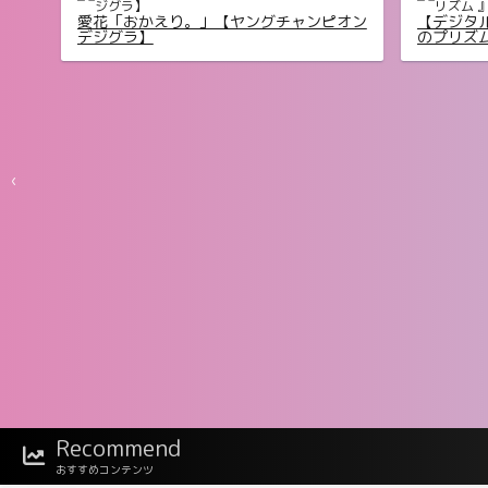
【デジタル限定 YJ PHOTO BOOK】片田陽
【デジタル限
依写真集「羽色日和」
星写真集
‹
1
2
3
Recommend
おすすめコンテンツ