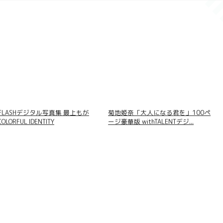
FLASHデジタル写真集 最上もが
菊地姫奈「大人になる君を」100ペ
COLORFUL IDENTITY
ージ豪華版 withTALENTデジ...