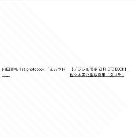
内田真礼 1st photobook 「まあやド
【デジタル限定 YJ PHOTO BOOK】
キ」
佐々木美乃里写真集「引いた...