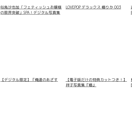
似鳥沙也加「フェティッシュお嬢様
LOVEPOP デラックス 椿りか 003
の限界突破」SPA！デジタル写真集
【デジタル限定】『俺達のあざす
【電子版だけの特典カットつき！】
祥子写真集『椿』