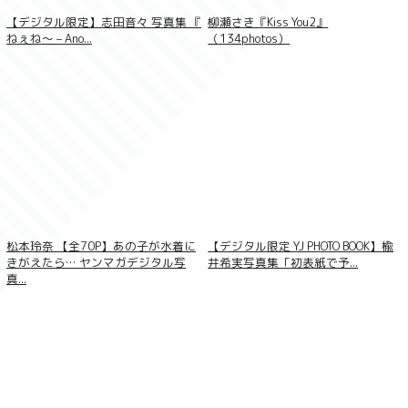
【デジタル限定】志田音々 写真集 『
柳瀬さき『Kiss You2』
ねぇね〜 – Ano...
（134photos）
松本玲奈 【全70P】あの子が水着に
【デジタル限定 YJ PHOTO BOOK】楡
きがえたら… ヤンマガデジタル写
井希実写真集「初表紙で予...
真...