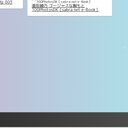
AIKA エアフォース・ボディ FRIDAYデジ
OOK】十味写
タル写真集
でもトレイ
›