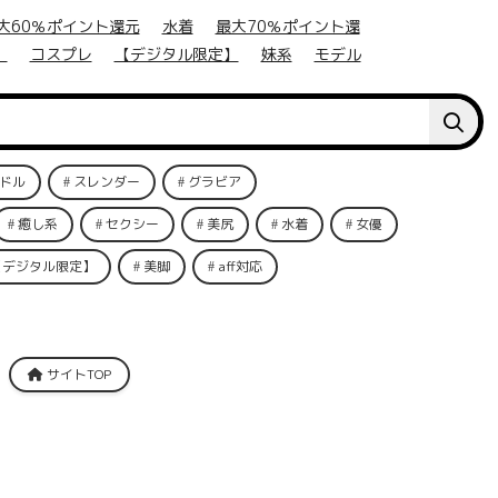
大60％ポイント還元
水着
最大70％ポイント還
】
コスプレ
【デジタル限定】
妹系
モデル
ドル
スレンダー
グラビア
癒し系
セクシー
美尻
水着
女優
【デジタル限定】
美脚
aff対応
サイトTOP