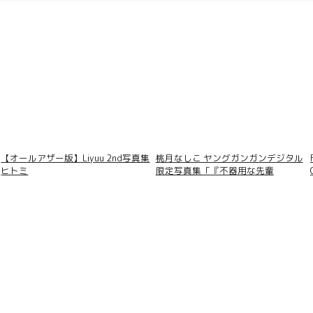
【オールアザー版】Liyuu 2nd写真集
桃月なしこ ヤングガンガンデジタル
ヒトミ
限定写真集「『不器用な先輩