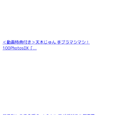
＜動画特典付き＞天木じゅん 手ブラマシマシ！
100PhotosDX［...