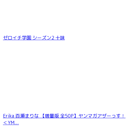
井上晴美ラスト写真集 或る女
ゼロイチ学園 シーズン2 十味
Erika 百瀬まりな 【増量版 全50P】ヤンマガアザーっす！
＜YM...