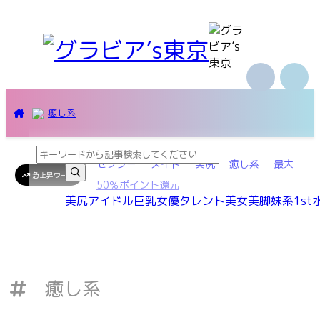
癒し系
セクシー
メイド
美尻
癒し系
最大
急上昇ワード
50％ポイント還元
美尻
アイドル
巨乳
女優
タレント
美女
美脚
妹系
1st
癒し系