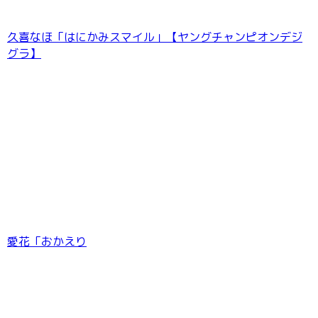
久喜なほ「はにかみスマイル」【ヤングチャンピオンデジ
グラ】
谷夢花 【140P完全版】NEXT推しガール！ 1〜
4 ヤンマガデジタル写真集
愛花「おかえり
和田海佑 BUBKAデジタル写真集「みゆに夢
中。」