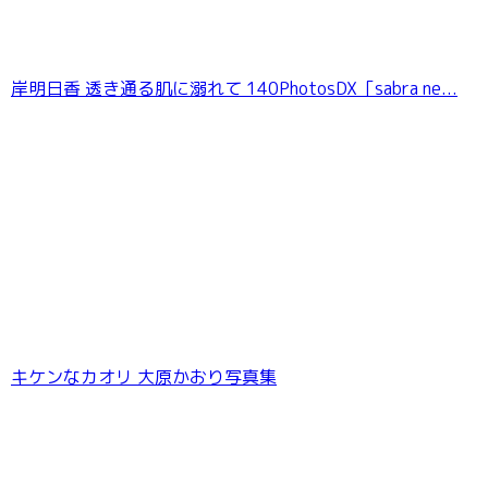
岸明日香 透き通る肌に溺れて 140PhotosDX［sabra ne...
キケンなカオリ 大原かおり写真集