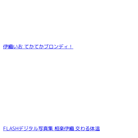
伊織いお てかてかブロンディ！
＜動画特典付き＞澄田綾乃 ゴージャスな胸もと
100PhotosDX［sabra net e-Book］
FLASHデジタル写真集 相楽伊織 交わる体温