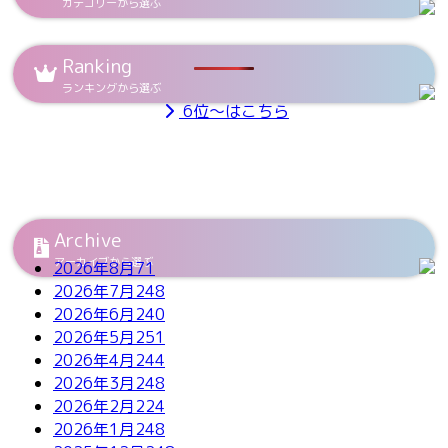
カテゴリーから選ぶ
Ranking
ランキングから選ぶ
6位～はこちら
Archive
アーカイブから選ぶ
2026年8月
71
2026年7月
248
2026年6月
240
2026年5月
251
2026年4月
244
2026年3月
248
2026年2月
224
2026年1月
248