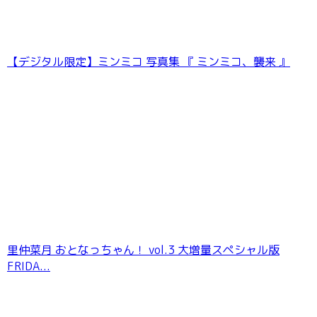
【デジタル限定】ミンミコ 写真集 『 ミンミコ、襲来 』
里仲菜月 おとなっちゃん！ vol.3 大増量スペシャル版
FRIDA...