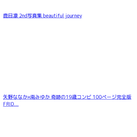
鹿目凛 2nd写真集 beautiful journey
矢野ななか×南みゆか 奇跡の19歳コンビ 100ページ完全版
FRID...