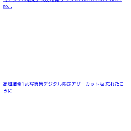
no...
七海りお 最後の夏休み FRIDAYデジタル写真集
高畑結希1st写真集デジタル限定アザーカット版 忘れたこ
ろに