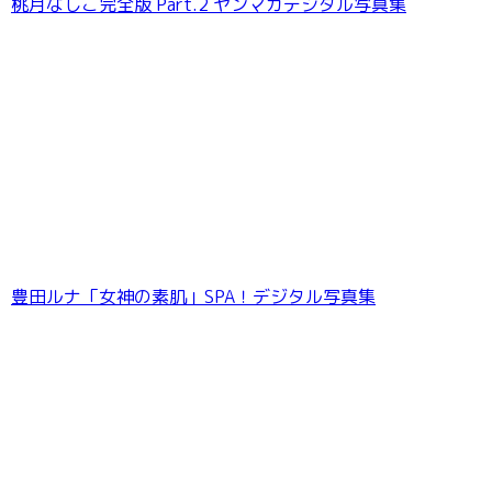
桃月なしこ完全版 Part.2 ヤンマガデジタル写真集
豊田ルナ「女神の素肌」SPA！デジタル写真集