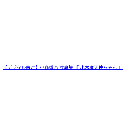
【デジタル限定】小森香乃 写真集 『 小悪魔天使ちゃん 』