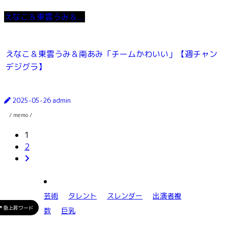
えなこ＆東雲うみ＆...
えなこ＆東雲うみ＆南あみ「チームかわいい」【週チャン
デジグラ】
2025-05-26
admin
/ memo /
1
2
芸術
タレント
スレンダー
出演者複
急上昇ワード
数
巨乳