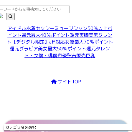
アイドル
水着
セクシー
ミュージシャン
50％以上ポ
イント還元
最大40％ポイント還元
美脚
美尻
タレン
ト
【デジタル限定】
aff対応
女優
最大70％ポイント
還元
グラビア
美女
最大50％ポイント還元
タレン
ト・女優・俳優
声優
独占販売
巨乳
サイトTOP
Category