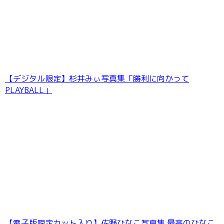
【デジタル限定】杉井みぃ写真集「勝利に向かって
PLAYBALL」
【電子版限定カット入り】佐野ひなこ写真集 最高のひなこ