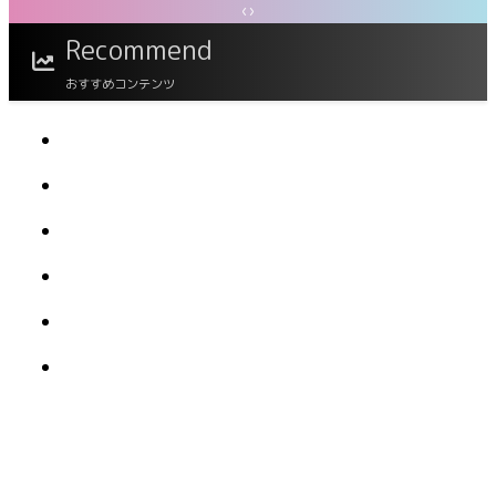
‹
›
澄田綾乃 今夜、溢れる艶が世界を回す
Recommend
おすすめコンテンツ
FLASHデジタル写真集 橘舞 あの日の続き