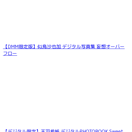
【DMM限定版】似鳥沙也加 デジタル写真集 妄想オーバー
フロー
江籠裕奈「エンジェルボディ」SPA！デジタル
写真集
【デジタル限定】天羽希純 デジタルPHOTOBOOK Sweet