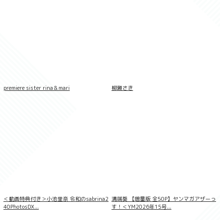
premiere sister rina＆mari
柳瀬さき
LOVEPOP デラックス 綾瀬こころ 004
＜動画特典付き＞小池里奈 令和のsabrina2
溝端葵 【増量版 全50P】ヤンマガアザーっ
40PhotosDX...
す！＜YM2026年15号...