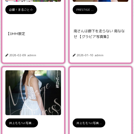
必撮！まるごと☆
PRESTIGE ...
南さんは廊下を走らない 南なな
【DMM限定
せ 【グラビア写真集】
2026-02-09
admin
2026-01-10
admin
井上もも1st写真...
井上もも1st写真...