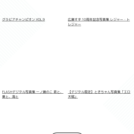
グラビアチャンピオン VOL.9
広瀬すず 10周年記念写真集 レジャー・ト
レジャー
鬼頭明里1st写真集 Love Route
FLASHデジタル写真集 一ノ瀬のこ 君と、
【デジタル限定】ときちゃん写真集「エロ
夏と、海と
天賦」