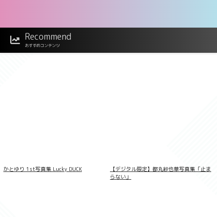
Recommend
似鳥沙也加 11COLOR vol.3 FRIDAYデジ
おすすめコンテンツ
タル写真集
かとゆり 1st写真集 Lucky DUCK
【デジタル限定】都丸紗也華写真集「止ま
らない」