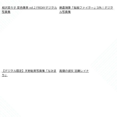
熟女TV Gravure 設楽アリサ Vol.04
相沢菜々子 菜色兼美 vol.2 FRIDAYデジタル
麻倉瑞季「悩殺ファイター」SPA！デジタ
写真集
ル写真集
【デジタル限定】天野聡美写真集「なみま
高嶺の彼女 羽瀬レイナ
ち」
406枚収録 市来まひろ Complete Box