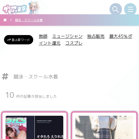
競泳・スクール水着
教師
ミュージシャン
独占販売
最大45％ポ
急上昇ワード
イント還元
コスプレ
競泳・スクール水着
10
件の記事が該当しました