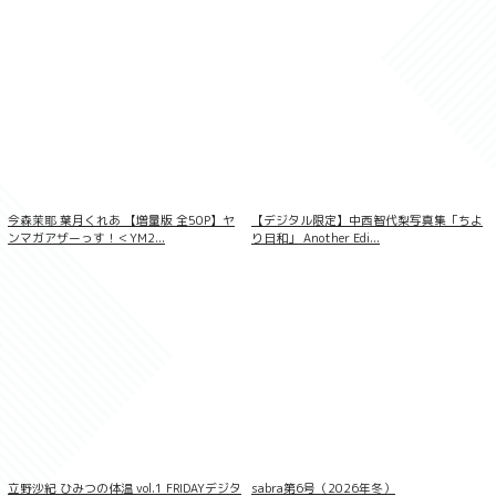
LOVEPOP デラックス 綾瀬天 004
今森茉耶 葉月くれあ 【増量版 全50P】ヤ
【デジタル限定】中西智代梨写真集「ちよ
ンマガアザーっす！＜YM2...
り日和」 Another Edi...
立野沙紀 ひみつの体温 vol.1 FRIDAYデジタ
sabra第6号（2026年冬）