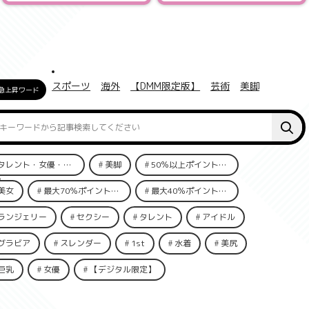
スポーツ
海外
【DMM限定版】
芸術
美脚
急上昇ワード
タレント・女優・俳優
美脚
50％以上ポイント還元
美女
最大70％ポイント還元
最大40％ポイント還元
ランジェリー
セクシー
タレント
アイドル
グラビア
スレンダー
1st
水着
美尻
巨乳
女優
【デジタル限定】