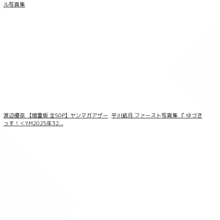
ル写真集
ラブポップグラビア 入間ゆい Vol.14
渡辺優奈 【増量版 全50P】ヤンマガアザー
平川結月 ファースト写真集 『 ゆづき
っす！＜YM2025年32...