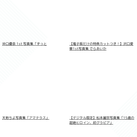
姉の友達 君のことずっと狙ってたんだ 立
花美涼 妄想DIGITAL写真集
沖口優奈 1st 写真集「ずっと
【電子版だけの特典カットつき！】沢口愛
華1st写真集 でらあいか
偽真面目女子 ウブ見え美少女、放課後の
真実！ 葵なつ 妄想DIGITAL写真集
天野ちよ写真集「アマテラス」
【デジタル限定】松本麗世写真集「15歳の
超絶ヒロイン、初グラビア」