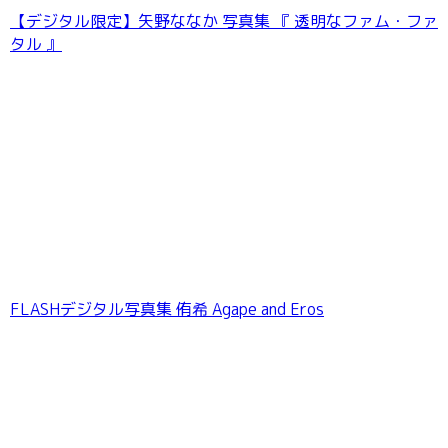
【デジタル限定】矢野ななか 写真集 『 透明なファム・ファ
タル 』
蓬莱舞『忘れられない時間』BOMBデジタル写
真集
FLASHデジタル写真集 侑希 Agape and Eros