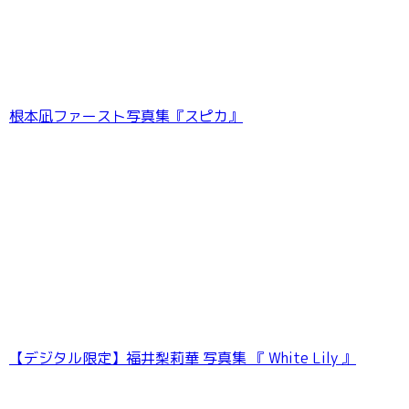
谷夢花 【140P完全版】NEXT推しガール！ 1〜
根本凪ファースト写真集『スピカ』
4 ヤンマガデジタル写真集
【デジタル限定】福井梨莉華 写真集 『 White Lily 』