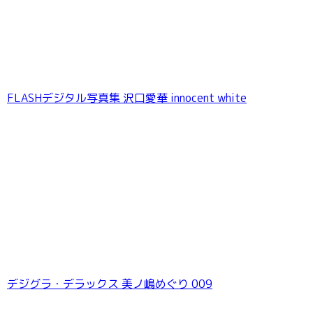
FLASHデジタル写真集 沢口愛華 innocent white
デジグラ・デラックス 美ノ嶋めぐり 009