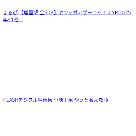
まるぴ 【増量版 全50P】ヤンマガアザーっす！＜YM2025
年41号...
FLASHデジタル写真集 小池里奈 やっと会えたね