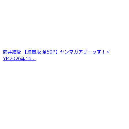
筒井結愛 【増量版 全50P】ヤンマガアザーっす！＜
YM2026年16...
＜動画特典付き＞澄田綾乃 ゴージャスな胸もと
100PhotosDX［sabra net e-Book］