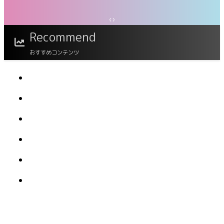
‹
›
澄田綾乃 今夜、溢れる艶が世界を回す
Recommend
おすすめコンテンツ
FLASHデジタル写真集 橘舞 あの日の続き