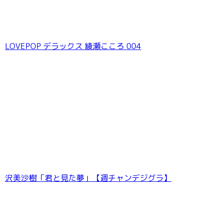
LOVEPOP デラックス 綾瀬こころ 004
沢美沙樹「君と見た夢」【週チャンデジグラ】