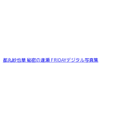
和田海佑 BUBKAデジタル写真集「みゆに夢
中。」
都丸紗也華 秘密の逢瀬 FRIDAYデジタル写真集
江籠裕奈「エンジェルボディ」SPA！デジタル
写真集