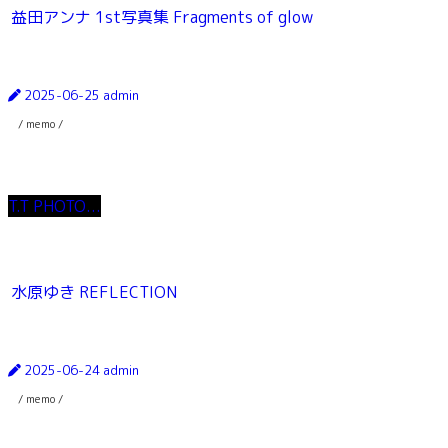
益田アンナ 1st写真集 Fragments of glow
2025-06-25
admin
/ memo /
T.T PHOTO...
水原ゆき REFLECTION
2025-06-24
admin
/ memo /