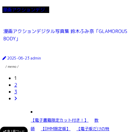
漫画アクションデジ...
漫画アクションデジタル写真集 鈴木ふみ奈「GLAMOROUS
BODY」
2025-06-23
admin
/ memo /
1
2
3
【電子書籍限定カット付き！】
教
師
【DMM限定版】
【電子版だけの特
急上昇ワード