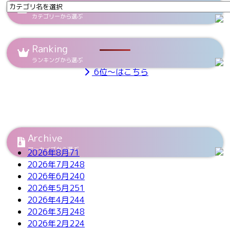
Category
カテゴリーから選ぶ
Ranking
ランキングから選ぶ
6位～はこちら
Archive
アーカイブから選ぶ
2026年8月
71
2026年7月
248
2026年6月
240
2026年5月
251
2026年4月
244
2026年3月
248
2026年2月
224