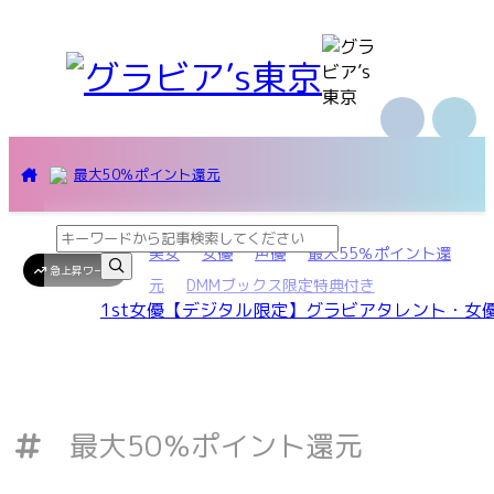
最大50％ポイント還元
美女
女優
声優
最大55％ポイント還
急上昇ワード
元
DMMブックス限定特典付き
1st
女優
【デジタル限定】
グラビア
タレント・女
最大50％ポイント還元