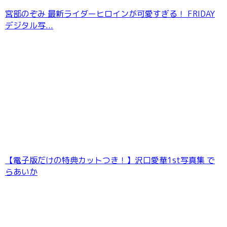
宮部のぞみ 最新ライダーヒロインが可愛すぎる！ FRIDAY
デジタル写...
七海りお 最後の夏休み FRIDAYデジタル写真集
【電子版だけの特典カットつき！】沢口愛華1st写真集 で
らあいか