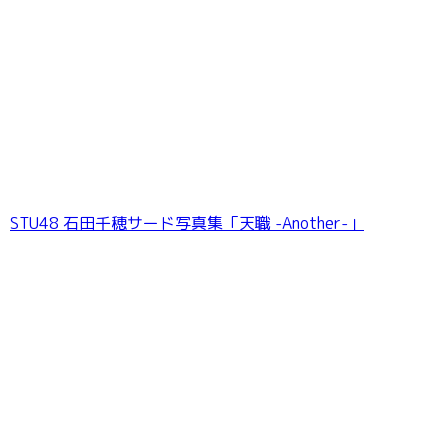
STU48 石田千穂サード写真集「天職 -Another-」