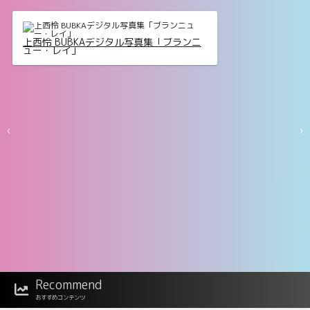
上西怜 BUBKAデジタル写真集「ブランニ
ュー・レイ」
‹
›
Recommend
似鳥沙也加 11COLOR vol.3 FRIDAYデジ
おすすめコンテンツ
タル写真集