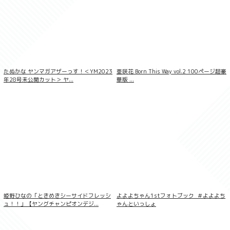
たぬかな ヤンマガアザーっす！＜YM2023
亜咲花 Born This Way vol.2 100ページ超豪
年28号未公開カット＞ ヤ...
華版 ...
熟女TV Gravure 設楽アリサ Vol.04
姫野ひなの「ときめきシーサイドフレッシ
よよよちゃん1stフォトブック_＃よよよち
ュ！！」【ヤングチャンピオンデジ...
ゃんといっしょ