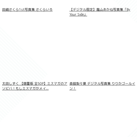
田崎さくら1st写真集 さくらいろ
【デジタル限定】瀧山あかね写真集「By
Your Side」
偽真面目女子 ウブ見え美少女、放課後の
真実！ 葵なつ 妄想DIGITAL写真集
太田しずく 【増量版 全50P】ミスマガのア
森脇梨々夏 デジタル写真集 りりかゴールイ
ソビバ！もしミスマガがメイ...
ン！