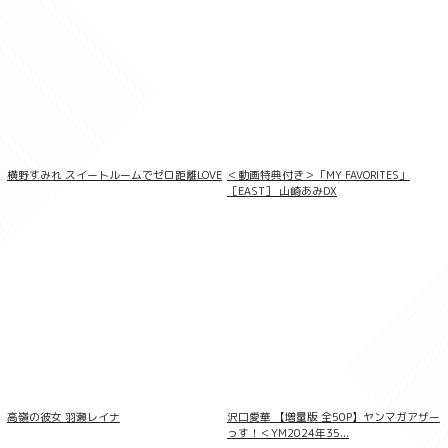
横野すみれ スイートルームでゼロ距離LOVE
＜動画特典付き＞「MY FAVORITES」
［EAST］ 山崎あみDX
406枚収録 市来まひろ Complete Box
高嶺の彼女 羽瀬レイナ
沢口愛華 【増量版 全50P】ヤンマガアザー
っす！＜YM2024年35...