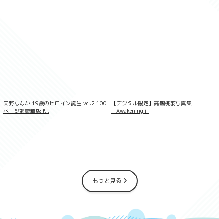
鬼頭明里1st写真集 Love Route
矢野ななか 19歳のヒロイン誕生 vol.2 100
【デジタル限定】高鶴桃羽写真集
ページ超豪華版 F...
「Awakening」
もっと見る