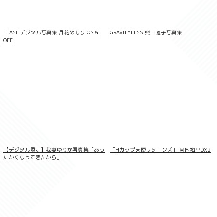
FLASHデジタル写真集 月花めもり ON＆
GRAVITYLESS 熊田曜子写真集
OFF
LOVEPOP デラックス 綾瀬こころ 004
【デジタル限定】我妻ゆりか写真集「あっ
「Hカップ天使リターンズ」 河内裕里DX2
たかくなってきたから」