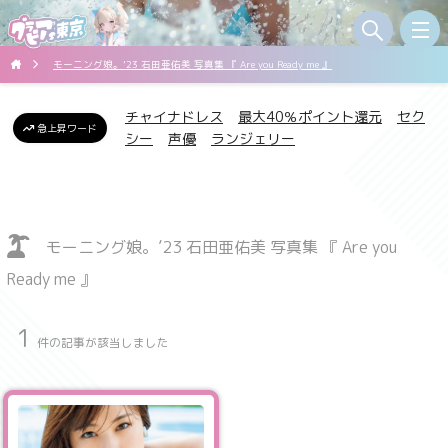
モーニング娘。’23 石田亜佑美 写真集 『 Are you Ready me 』
チャイナドレス
最大40％ポイント還元
セク
急上昇ワード
シー
声優
ランジェリー
モーニング娘。’23 石田亜佑美 写真集 『 Are you
Ready me 』
1
件の記事が該当しました