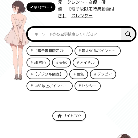
元
タレント・女優・俳
急上昇ワード
優
【電子版限定特典動画付
き】
スレンダー
【電子書籍限定カット付き！】
最大50％ポイント還元
aff対応
美尻
アイドル
【デジタル限定】
巨乳
グラビア
50％以上ポイント還元
セクシー
サイトTOP