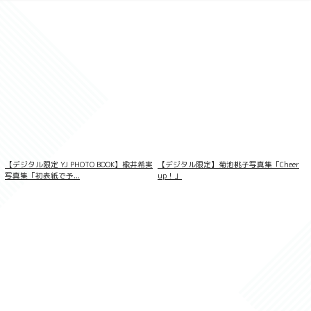
【デジタル限定 YJ PHOTO BOOK】楡井希実
【デジタル限定】菊池桃子写真集「Cheer
写真集「初表紙で予...
up！」
姉の友達 君のことずっと狙ってたんだ 立
花美涼 妄想DIGITAL写真集