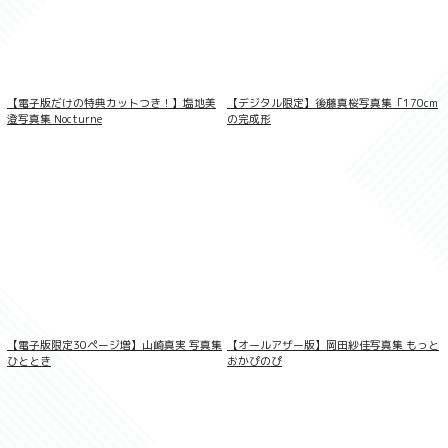
LOVEPOP デラックス 綾瀬天 004
【電子版だけの特典カットつき！】塩地美
【デジタル限定】後藤真桜写真集「170cm
澄写真集 Nocturne
の完成形
【電子版限定30ページ増】山崎真実 写真集
【オールアザー版】岡田紗佳写真集 もっと
ひととき
おかぴのぴ
ラブポップグラビア 入間ゆい Vol.14