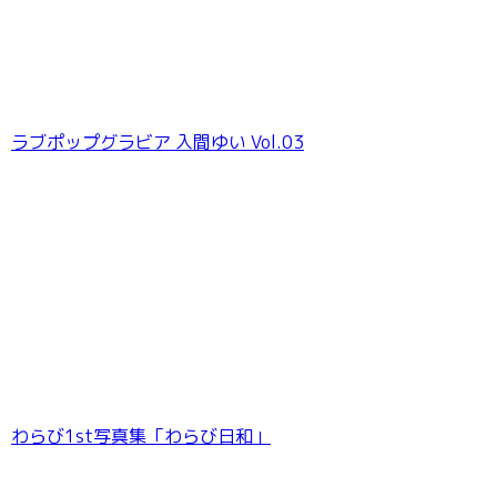
ラブポップグラビア 入間ゆい Vol.03
【デジタル限定 YJ PHOTO BOOK】緑川希星写
真集「きらら、キラリ」
わらび1st写真集「わらび日和」