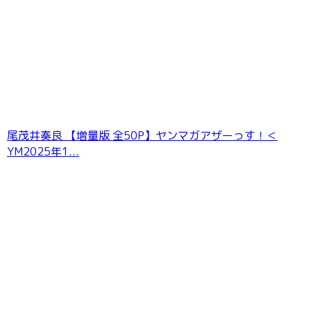
尾茂井奏良 【増量版 全50P】ヤンマガアザーっす！＜
YM2025年1...
デジグラ・デラックス 碓井せりな 003