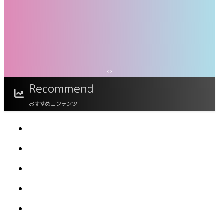
‹
›
メイドポーズ360° No.009 仲根詩織 スワイプ
Recommend
すれば全てが見れる！
おすすめコンテンツ