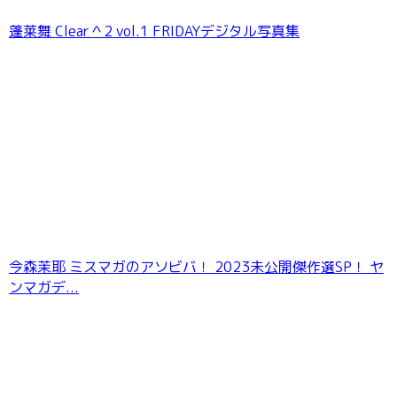
蓬莱舞 Clear＾2 vol.1 FRIDAYデジタル写真集
今森茉耶 ミスマガのアソビバ！ 2023未公開傑作選SP！ ヤ
ンマガデ...