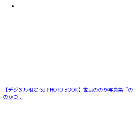
デジグラ・デラックス 宇流木さらら 003
【デジタル限定 GJ PHOTO BOOK】世良ののか写真集「の
のかづ...
【デジタル限定 YJ PHOTO BOOK】片田陽依写
真集「羽色日和」