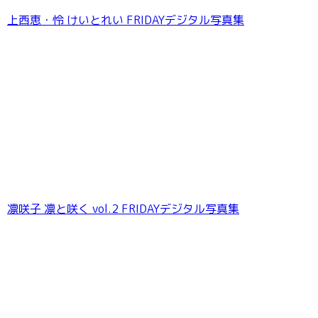
上西恵・怜 けいとれい FRIDAYデジタル写真集
AIKA エアフォース・ボディ FRIDAYデジタル写
真集
凛咲子 凛と咲く vol.2 FRIDAYデジタル写真集