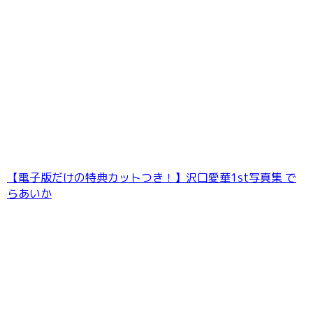
【電子版だけの特典カットつき！】沢口愛華1st写真集 で
らあいか