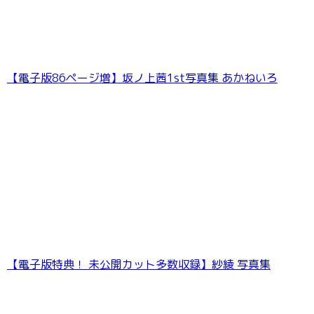
愛花「おかえり。」【ヤングチャンピオンデジ
グラ】
【電子版86ページ増】坂ノ上茜1st写真集 あかねいろ
【電子版特典！ 未公開カット多数収録】紗綾 写真集
【デジタル限定】白濱美兎 写真集 『 純白のプ
リズム 』