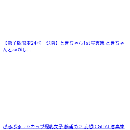
【電子版限定24ページ増】ときちゃん1st写真集 ときちゃ
んと××がし...
ぷるぷるっ Gカップ爆乳女子 藤浦めぐ 妄想DIGITAL写真集