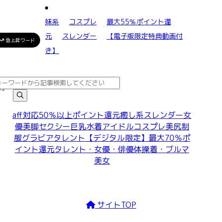
妹系
コスプレ
最大55％ポイント還
元
スレンダー
【電子版限定特典動画付
急上昇ワード
き】
aff対応
50％以上ポイント還元
癒し系
スレンダー
女
優
美脚
セクシー
巨乳
水着
アイドル
コスプレ
美尻
制
服
グラビア
タレント
【デジタル限定】
最大70％ポ
イント還元
タレント・女優・俳優
体操着・ブルマ
美女
サイトTOP