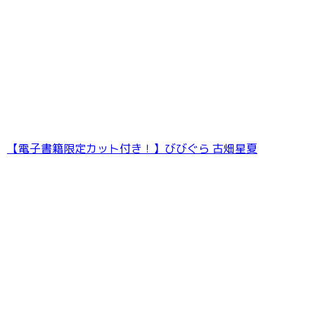
【電子書籍限定カット付き！】びびぐら 古畑星夏
【デジタル限定 YJ PHOTO BOOK】十味写真集
「続・『ぽみ』！？ どこでもトレイン・ベトナ
ム篇」