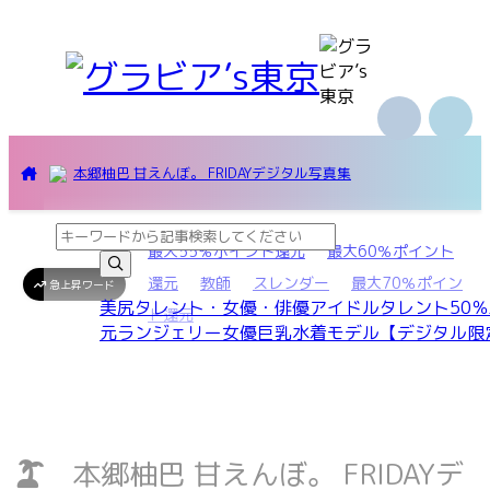
本郷柚巴 甘えんぼ。 FRIDAYデジタル写真集
最大55％ポイント還元
最大60％ポイント
還元
教師
スレンダー
最大70％ポイン
急上昇ワード
美尻
タレント・女優・俳優
アイドル
タレント
50
ト還元
元
ランジェリー
女優
巨乳
水着
モデル
【デジタル限
本郷柚巴 甘えんぼ。 FRIDAYデ