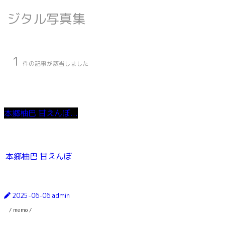
ジタル写真集
1
件の記事が該当しました
本郷柚巴 甘えんぼ...
本郷柚巴 甘えんぼ
2025-06-06
admin
/ memo /