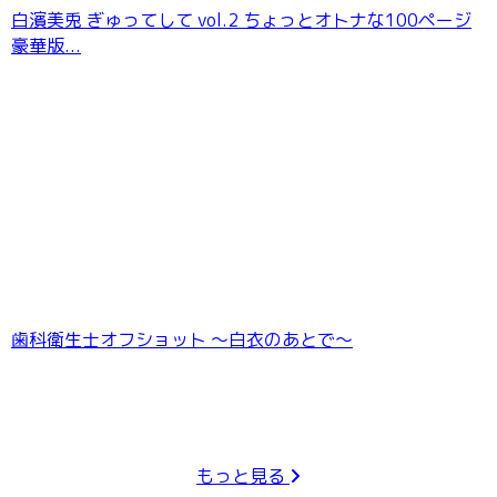
白濱美兎 ぎゅってして vol.2 ちょっとオトナな100ページ
豪華版...
歯科衛生士オフショット 〜白衣のあとで〜
もっと見る