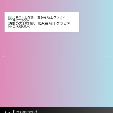
幼妻の大胆な誘い 富永苺 極上グラビア
PHOTOBOOK
‹
›
Recommend
イメ撮り むちえろ9