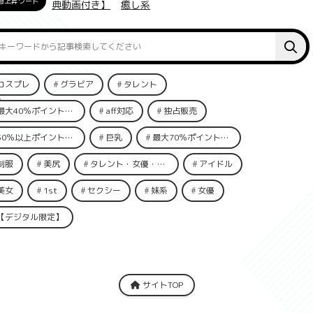
急上昇ワード
典動画付き】
癒し系
コスプレ
グラビア
タレント
最大40％ポイント還元
aff対応
独占販売
50％以上ポイント還元
巨乳
最大70％ポイント還元
制服
美尻
タレント・女優・俳優
アイドル
美女
1st
セクシー
妹系
女優
【デジタル限定】
サイトTOP