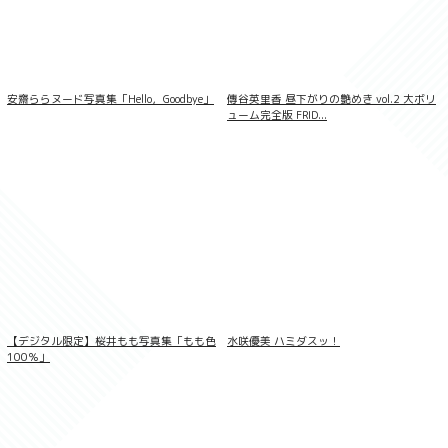
安齋ららヌード写真集「Hello，Goodbye」
傳谷英里香 昼下がりの艶めき vol.2 大ボリ
ューム完全版 FRID...
雨宮翔1st写真集 翔想
【デジタル限定】桜井もも写真集「もも色
水咲優美 ハミダスッ！
100％」