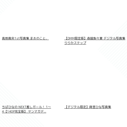
山崎あみ Chemical Reaction
高野真央1st写真集 まおのこと、
【DMM限定版】森脇梨々夏 デジタル写真集
りりかステップ
ちばひなの NEXT推しガール！ 1〜
【デジタル限定】蒔埜ひな写真集
4【140P完全版】 ヤンマガデ...