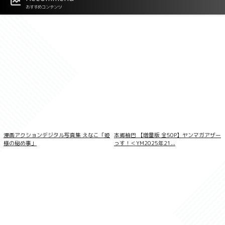
おすすめコンテンツ
漫画アクションデジタル写真集 えなこ「姫
本郷柚巴 【増量版 全50P】ヤンマガアザー
様の秘め事」
っす！＜YM2025年21...
LOVEPOP デラックス 一色さら 004