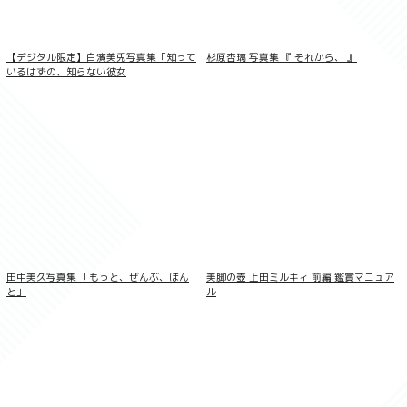
【デジタル限定】白濱美兎写真集「知って
杉原杏璃 写真集 『 それから、 』
いるはずの、知らない彼女
吉田恵美/素顔のグラデーション
田中美久写真集 「もっと、ぜんぶ、ほん
美脚の壺 上田ミルキィ 前編 鑑賞マニュア
と」
ル