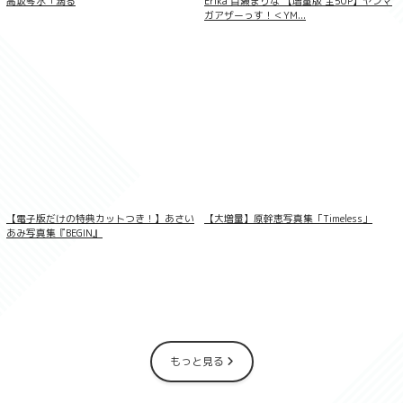
高坂琴水「滴る
Erika 百瀬まりな 【増量版 全50P】ヤンマ
ガアザーっす！＜YM...
蓬莱舞『忘れられない時間』BOMBデジタ
ル写真集
【電子版だけの特典カットつき！】あさい
【大増量】原幹恵写真集「Timeless」
あみ写真集『BEGIN』
もっと見る