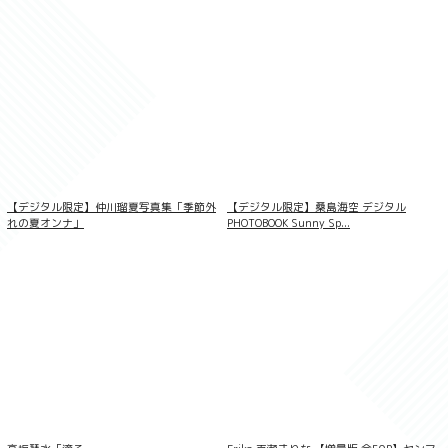
【デジタル限定】仲川瑠夏写真集「季節外
【デジタル限定】桑島海空 デジタル
れの夏オンナ」
PHOTOBOOK Sunny Sp...
＜動画特典付き＞澄田綾乃 ゴージャスな
胸もと 100PhotosDX［sabra net e-
Book］