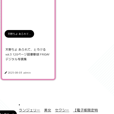
天野ちよ あふれて...
天野ちよ あふれて、とろける
vol.3 120ページ超豪華版 FRIDAY
デジタル写真集
2025-08-03
admin
ランジェリー
美女
セクシー
【電子版限定特