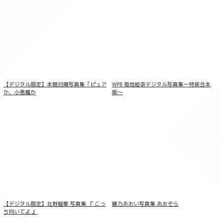
澄田綾乃 今夜、溢れる艶が世界を回す
【デジタル限定】本間日陽写真集「ピュア
WPB 菊地姫奈デジタル写真集〜特装合本
か、小悪魔か
版〜
FLASHデジタル写真集 橘舞 あの日の続き
【デジタル限定】北野瑠華 写真集 『 こっ
藤乃あおい写真集 あおぞら
ち向いてよ 』