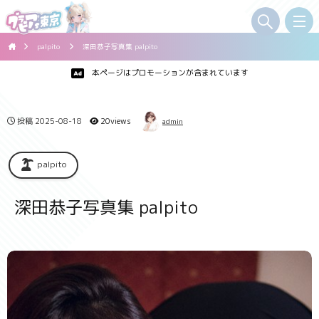
palpito
深田恭子写真集 palpito
本ページはプロモーションが含まれています
投稿
2025-08-18
20views
admin
palpito
深田恭子写真集 palpito