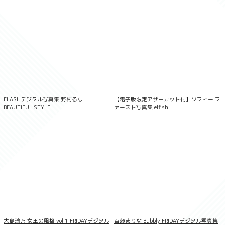
FLASHデジタル写真集 野村るな
【電子版限定アザーカット付】ソフィー フ
BEAUTIFUL STYLE
ァースト写真集 elfish
鬼頭明里1st写真集 Love Route
大島璃乃 女王の風格 vol.1 FRIDAYデジタル
百瀬まりな Bubbly FRIDAYデジタル写真集