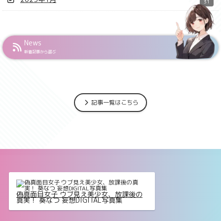
31
News
新着記事から選ぶ
記事一覧はこちら
偽真面目女子 ウブ見え美少女、放課後の
真実！ 葵なつ 妄想DIGITAL写真集