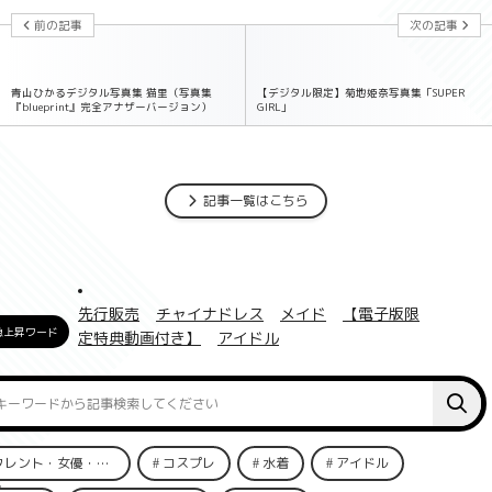
前の記事
次の記事
青山ひかるデジタル写真集 猫里（写真集
【デジタル限定】菊地姫奈写真集「SUPER
『blueprint』完全アナザーバージョン）
GIRL」
記事一覧はこちら
先行販売
チャイナドレス
メイド
【電子版限
急上昇ワード
定特典動画付き】
アイドル
タレント・女優・俳優
コスプレ
水着
アイドル