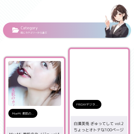
Category
同じカテゴリーから選ぶ
FRIDAYデジタ...
MoeMi 柔肌の...
白濱美兎 ぎゅってして vol.2
ちょっとオトナな100ページ