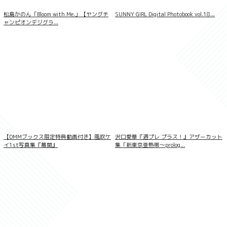
松島かのん「Bloom with Me.」【ヤングチ
SUNNY GIRL Digital Photobook vol.18...
ャンピオンデジグラ...
デジグラ・デラックス 宇流木さらら 003
【DMMブックス限定特典動画付き】風吹ケ
沢口愛華『週プレ プラス！』アザーカット
イ1st写真集『幕開』
集「新東京亜熱帯〜prolog...