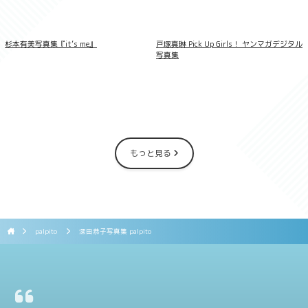
杉本有美写真集『it’s me』
戸塚真琳 Pick Up Girls！ ヤンマガデジタル
【デジタル限定 YJ PHOTO BOOK】片田陽
依写真集「羽色日和」
写真集
もっと見る
palpito
深田恭子写真集 palpito