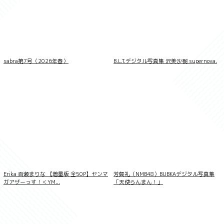
LOVEPOP デラックス 綾瀬こころ 004
sabra第7号（2026年春）
B.L.T.デジタル写真集 沢美沙樹 supernova.
LOVEPOP デラックス 綾瀬天 004
Erika 百瀬まりな 【増量版 全50P】ヤンマ
芳賀礼（NMB48）BUBKAデジタル写真集
ガアザーっす！＜YM...
「天使らんまん！」