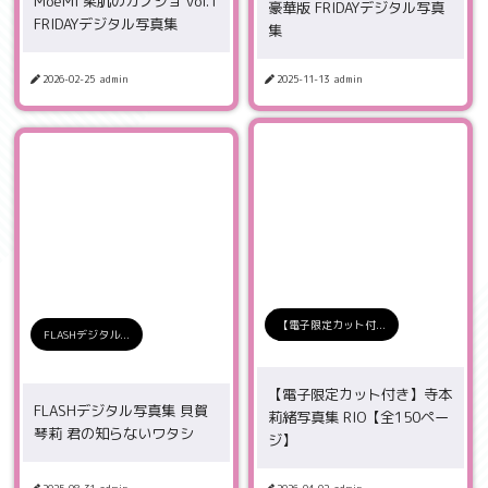
MoeMi 柔肌のカノジョ vol.1
豪華版 FRIDAYデジタル写真
FRIDAYデジタル写真集
集
2026-02-25
admin
2025-11-13
admin
【電子限定カット付...
FLASHデジタル...
【電子限定カット付き】寺本
FLASHデジタル写真集 貝賀
莉緒写真集 RIO【全150ペー
琴莉 君の知らないワタシ
ジ】