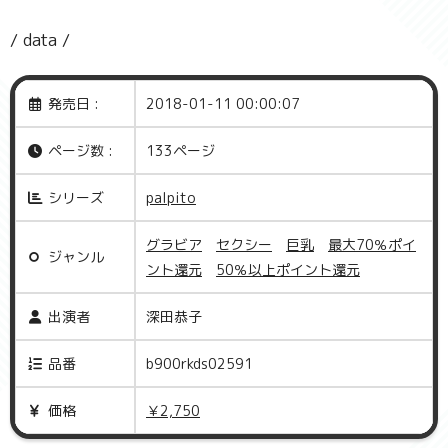
/ data /
発売日 :
2018-01-11 00:00:07
ページ数 :
133ページ
シリーズ
palpito
グラビア
セクシー
巨乳
最大70％ポイ
ジャンル
ント還元
50％以上ポイント還元
出演者
深田恭子
品番
b900rkds02591
価格
￥2,750