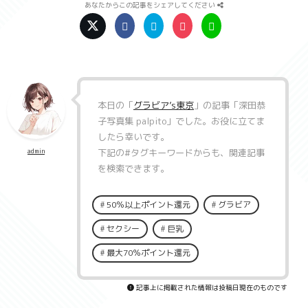
あなたからこの記事をシェアしてください
本日の「
グラビア’s東京
」の記事「
深田恭
子写真集 palpito
」でした。お役に立てま
したら幸いです。
下記の
#タグキーワード
からも、関連記事
admin
を検索できます。
50％以上ポイント還元
グラビア
セクシー
巨乳
最大70％ポイント還元
記事上に掲載された情報は投稿日現在のものです