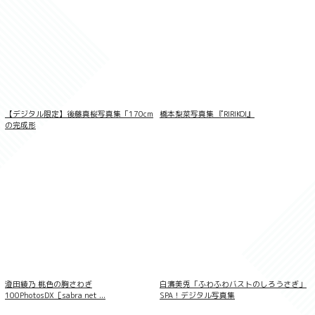
熟女TV Gravure 設楽アリサ Vol.04
【デジタル限定】後藤真桜写真集「170cm
橋本梨菜写真集 『RIRIKOI』
の完成形
406枚収録 市来まひろ Complete Box
澄田綾乃 桃色の胸さわぎ
白濱美兎「ふわふわバストのしろうさぎ」
100PhotosDX［sabra net ...
SPA！デジタル写真集