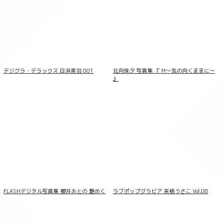
ラブポップグラビア 入間ゆい Vol.14
デジグラ・デラックス 白浜美羽 001
北向珠夕 写真集 『 M〜気の向くままに〜
』
FLASHデジタル写真集 櫻井おとの 艶めく
ラブポップグラビア 来栖うさこ Vol.08