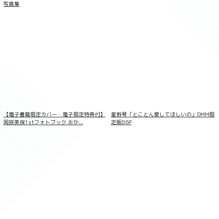
写真集
【電子書籍限定カバー・電子限定特典付】
星野琴「とことん愛してほしいの」DMM限
メイドポーズ360° No.009 仲根詩織 スワ
イプすれば全てが見れる！
岡咲美保1stフォトブック おか...
定版86P