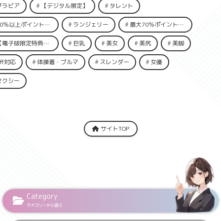
グラビア
【デジタル限定】
タレント
50％以上ポイント還元
ランジェリー
最大70％ポイント還元
電子版限定特典動画付き】
巨乳
美女
美尻
美脚
ff対応
体操着・ブルマ
スレンダー
女優
セクシー
サイトTOP
Category
カテゴリーから選ぶ