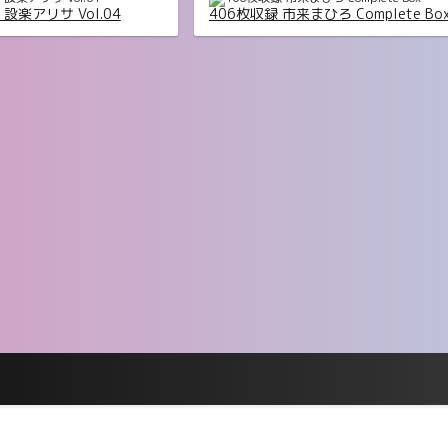
e 設楽アリサ Vol.04
406枚収録 市来まひろ Complete Bo
クス 宇流木さらら 003
【デジタル限定 YJ PHOTO BOOK】
依写真集「羽色日和」