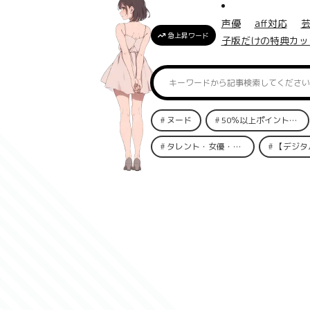
声優
aff対応
急上昇ワード
子版だけの特典カッ
ヌード
50％以上ポイント還元
タレント・女優・俳優
【デジタ