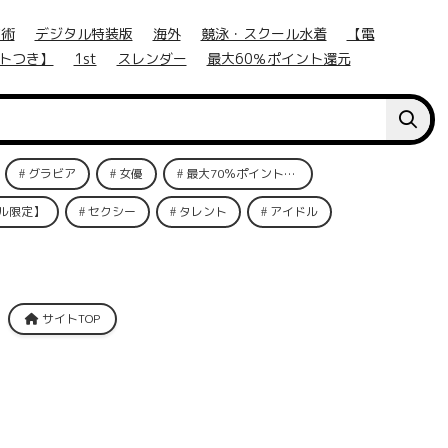
芸術
デジタル特装版
海外
競泳・スクール水着
【電
トつき】
1st
スレンダー
最大60％ポイント還元
グラビア
女優
最大70％ポイント還元
ル限定】
セクシー
タレント
アイドル
サイトTOP