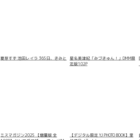
夏芽すず 池田レイラ 365日、きみと
星名美津紀「みづきゅん！」DMM限
定版102P
ース・ボディ FRIDAYデジ
ミスマガジン2025 【増量版 全
【デジタル限定 YJ PHOTO BOOK】里