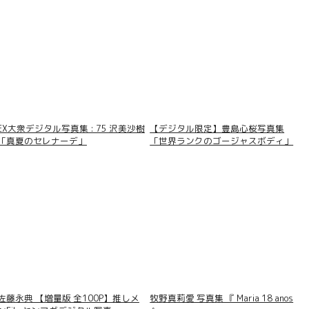
EX大衆デジタル写真集 : 75 沢美沙樹
【デジタル限定】豊島心桜写真集
「真夏のセレナーデ」
「世界ランクのゴージャスボディ」
佐藤永典 【増量版 全100P】推しメ
牧野真莉愛 写真集 『 Maria 18 anos