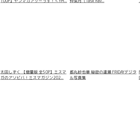
100P】ヤンマガアザーっす！＜YM...
仲菜月（Task hav...
太田しずく 【増量版 全50P】ミスマ
都丸紗也華 秘密の逢瀬 FRIDAYデジタ
ガのアソビバ！ミスマガジン202...
ル写真集