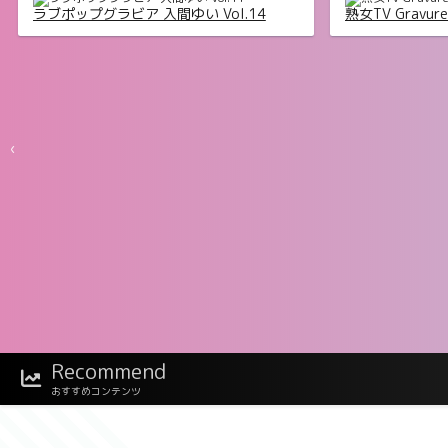
ラブポップグラビア 入間ゆい Vol.14
熟女TV Gravur
‹
Recommend
デジグラ・デラッ
メイドポーズ360° No.009 仲根詩織 スワ
おすすめコンテンツ
イプすれば全てが見れる！