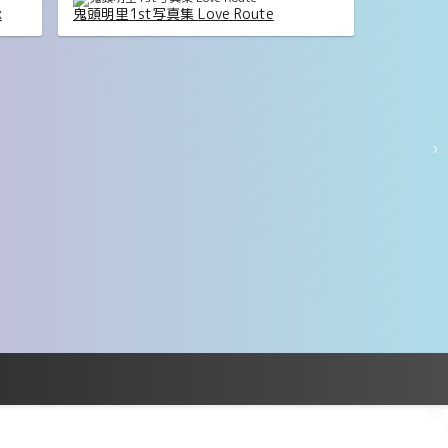
x
鬼頭明里1st写真集 Love Route
›
片田陽
【デジタル限定 YJ PHOTO BOOK】緑川希
星写真集「きらら、キラリ」