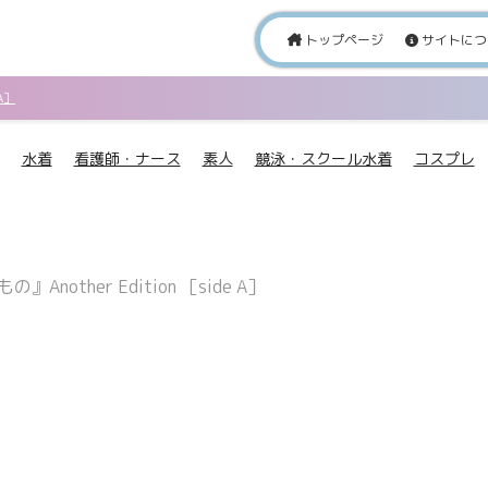
トップページ
サイトにつ
A］
水着
看護師・ナース
素人
競泳・スクール水着
コスプレ
ther Edition ［side A］