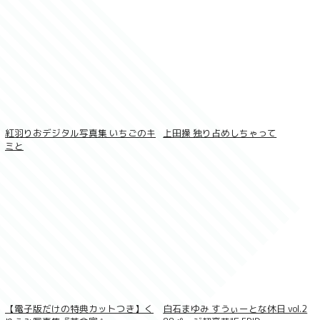
紅羽りおデジタル写真集 いちごのキ
上田操 独り占めしちゃって
ミと
AIKA エアフォ
【デジタル限定 YJ PHOTO BOOK】十味写
タル写真集
真集「続・『ぽみ』！？ どこでもトレイ
ン・ベトナム篇」
【電子版だけの特典カットつき】く
白石まゆみ すうぃーとな休日 vol.2