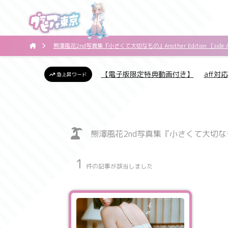
熊澤風花2nd写真集『小さくて大切なもの』Another Edition ［side 
【電子版限定特典動画付き】
aff対応
急上昇ワード
熊澤風花2nd写真集『小さくて大切なもの』Ano
1
件の記事が該当しました