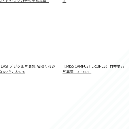
ンFile ヤンマガデジタル写真...
』
FLASHデジタル写真集 名取くるみ
【MISS CAMPUS HEROINES】竹井愛乃
Drive My Desire
写真集「Smash...