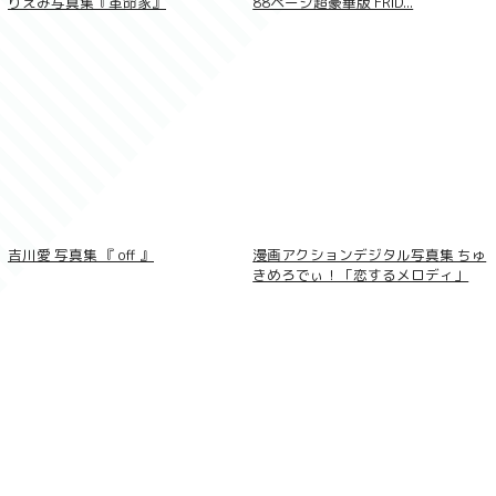
りえみ写真集『革命家』
88ページ超豪華版 FRID...
吉川愛 写真集 『 off 』
漫画アクションデジタル写真集 ちゅ
きめろでぃ！「恋するメロディ」