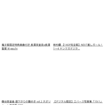
電子版限定特典画像付き 長澤茉里奈×長澤
野村優 【140P完全版】NEXT推しガール！
聖愛 W pocchi
1〜4 ヤンマガデジタ...
傳谷英里香 昼下がりの艶めき vol.2 大ボリ
【デジタル限定】エバース写真集「19:1」