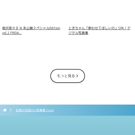
相沢菜々子 N 未公開スペシャルEdition
ときちゃん「酔わせてほしいの」SPA！デ
vol.2 FRIDA...
ジタル写真集
もっと見る
似鳥沙也加2nd写真集 Colon