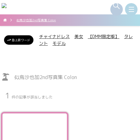
似鳥沙也加2nd写真集 Colon
チャイナドレス
美女
【DMM限定版】
タレ
急上昇ワード
ント
モデル
似鳥沙也加2nd写真集 Colon
1
件の記事が該当しました