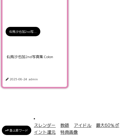
似鳥沙也加2nd写...
似鳥沙也加2nd写真集 Colon
2025-06-24
admin
スレンダー
教師
アイドル
最大60％ポ
急上昇ワード
イント還元
特典画像