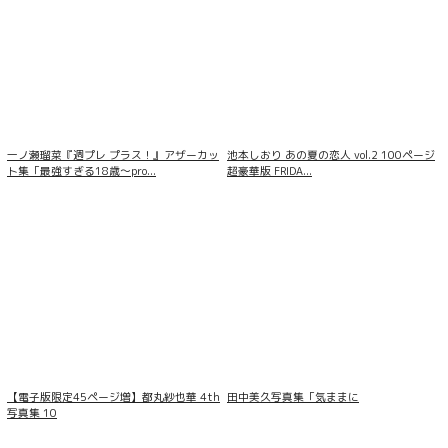
一ノ瀬瑠菜『週プレ プラス！』アザーカッ
池本しおり あの夏の恋人 vol.2 100ページ
ト集「最強すぎる18歳〜pro...
超豪華版 FRIDA...
【電子版限定45ページ増】都丸紗也華 4th
田中美久写真集「気ままに
写真集 10