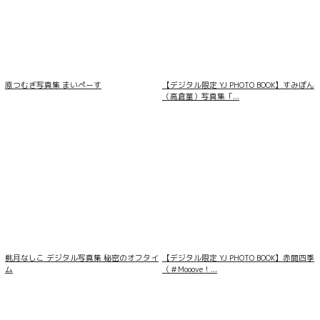
原つむぎ写真集 まいぺーす
【デジタル限定 YJ PHOTO BOOK】すみぽん
（高倉菫）写真集「...
桃月なしこ デジタル写真集 秘密のオフタイ
【デジタル限定 YJ PHOTO BOOK】赤間四季
ム
（＃Mooove！...