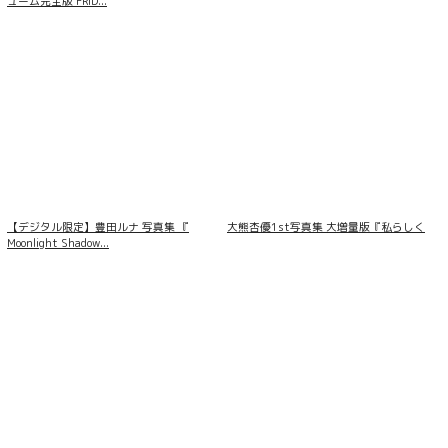
ューム完全版 FRID...
【デジタル限定】豊田ルナ 写真集 『
大熊杏優1st写真集 大増量版『私らしく
Moonlight Shadow...