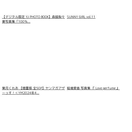
【デジタル限定 YJ PHOTO BOOK】森脇梨々
SUNNY GIRL vol.11
夏写真集「100％...
葉月くれあ 【増量版 全50P】ヤンマガアザ
稲場愛香 写真集 『 Love perfume 』
ーっす！＜YM2024年4...