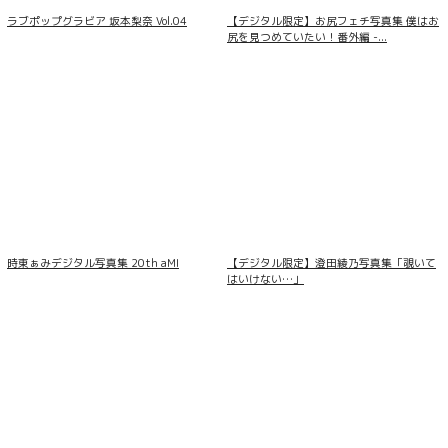
ラブポップグラビア 坂本梨奈 Vol.04
【デジタル限定】お尻フェチ写真集 僕はお
尻を見つめていたい！番外編 -...
時東ぁみデジタル写真集 20th aMI
【デジタル限定】澄田綾乃写真集「覗いて
はいけない…」