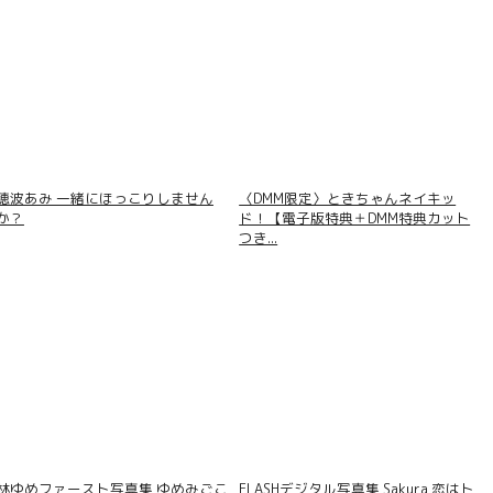
穂波あみ 一緒にほっこりしません
〈DMM限定〉ときちゃんネイキッ
か？
ド！【電子版特典＋DMM特典カット
つき...
林ゆめファースト写真集 ゆめみごこ
FLASHデジタル写真集 Sakura 恋はト