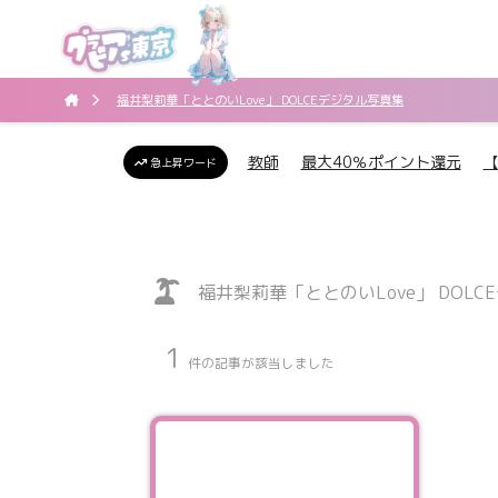
福井梨莉華「ととのいLove」 DOLCEデジタル写真集
教師
最大40％ポイント還元
急上昇ワード
福井梨莉華「ととのいLove」 DOLC
1
件の記事が該当しました