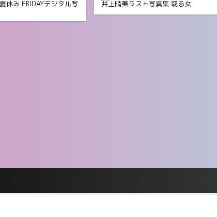
夏休み FRIDAYデジタル写
井上晴美ラスト写真集 或る女
うお手上げ」SPA！デジタ
上西怜 BUBKAデジタル写真集「ブラ
ュー・レイ」