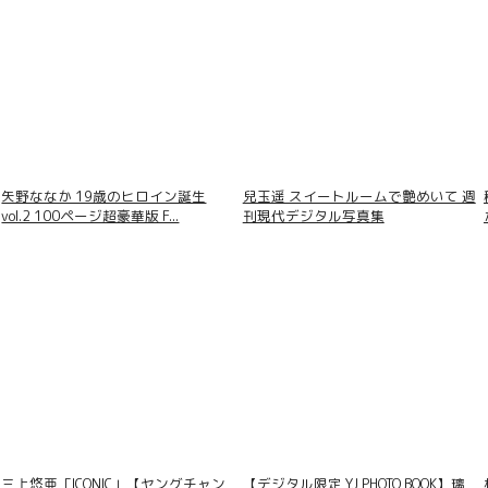
矢野ななか 19歳のヒロイン誕生
兒玉遥 スイートルームで艶めいて 週
vol.2 100ページ超豪華版 F...
刊現代デジタル写真集
ウブ見え美少女、放課後の
想DIGITAL写真集
三上悠亜「ICONIC」【ヤングチャン
【デジタル限定 YJ PHOTO BOOK】璃