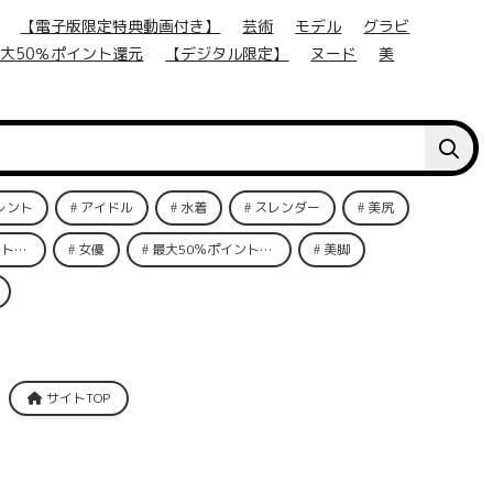
【電子版限定特典動画付き】
芸術
モデル
グラビ
大50％ポイント還元
【デジタル限定】
ヌード
美
レント
アイドル
水着
スレンダー
美尻
還元
女優
最大50％ポイント還元
美脚
サイトTOP