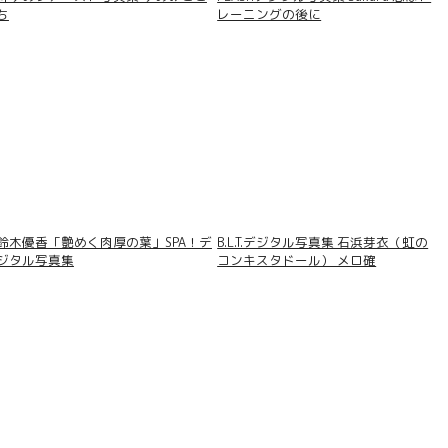
ち
レーニングの後に
鈴木優香「艶めく肉厚の葉」SPA！デ
B.L.T.デジタル写真集 石浜芽衣（虹の
ジタル写真集
コンキスタドール） メロ確