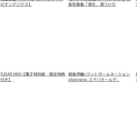
ピオンデジグラ】
音写真集「君を、見つけた
SUGAR HIGH【電子特別版・限定特典
相楽伊織×フットボールネーション
付き】
photogenic スペリオールデ...