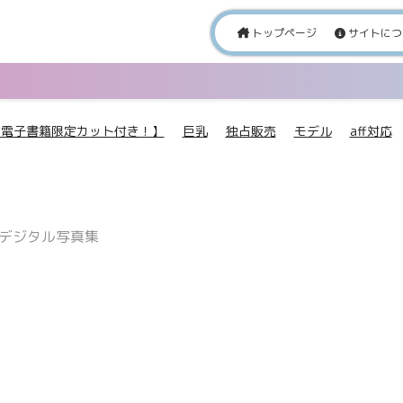
トップページ
サイトにつ
【電子書籍限定カット付き！】
巨乳
独占販売
モデル
aff対応
Eデジタル写真集