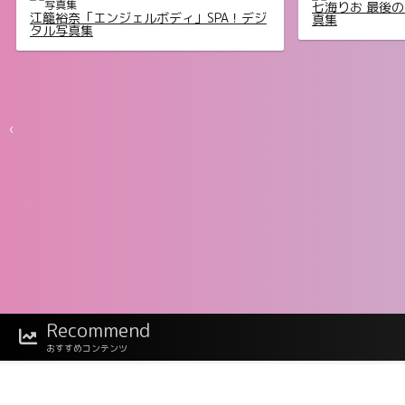
七海りお 最後の
江籠裕奈「エンジェルボディ」SPA！デジ
真集
タル写真集
‹
Recommend
福井梨莉華 Pure milky FRIDAYデジタル写
横野すみれ「も
真集
おすすめコンテンツ
ル写真集