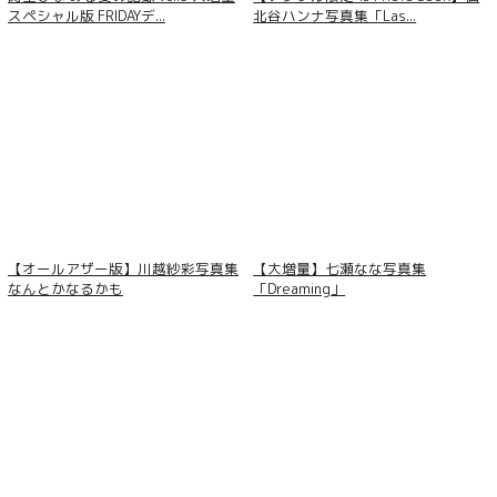
スペシャル版 FRIDAYデ...
北谷ハンナ写真集「Las...
【オールアザー版】川越紗彩写真集
【大増量】七瀬なな写真集
なんとかなるかも
「Dreaming」