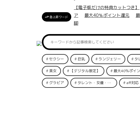
【電子版だけの特典カットつき】
ア
最大40％ポイント還元
最
急上昇ワード
脚
セクシー
巨乳
ランジェリー
タ
美女
【デジタル限定】
最大40％ポイント
グラビア
タレント・女優・俳優
aff対応