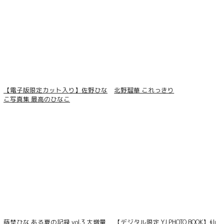
【電子版限定カット入り】佐野ひな
北野瑠華 これっきり
こ写真集 最高のひなこ
姉の友達 君のことずっと狙ってたんだ 立
偽真面目女子 
花美涼 妄想DIGITAL写真集
真実！ 葵なつ 妄
蒔埜ひな ある夏の記録 vol.3 大増量
【デジタル限定 YJ PHOTO BOOK】仙