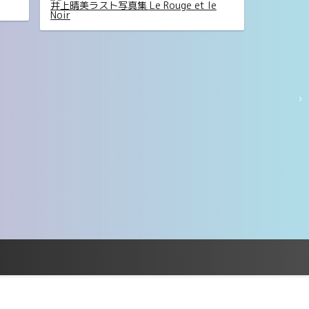
井上晴美ラスト写真集 Le Rouge et le
Noir
›
ンニ
似鳥沙也加 11COLOR vol.3 FRIDAYデジ
タル写真集