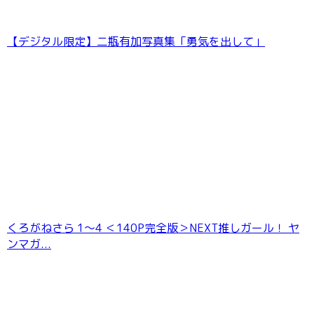
【デジタル限定】二瓶有加写真集「勇気を出して」
七海りお 最後の夏休み FRIDAYデジタル写真集
くろがねさら 1〜4 ＜140P完全版＞NEXT推しガール！ ヤ
ンマガ...