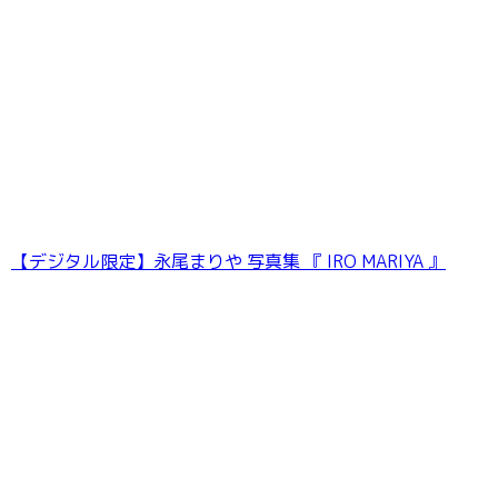
【デジタル限定】永尾まりや 写真集 『 IRO MARIYA 』
＜動画特典付き＞澄田綾乃 ゴージャスな胸もと
100PhotosDX［sabra net e-Book］