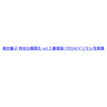
朝井瞳子 特別な瞬間を vol.3 豪華版 FRIDAYデジタル写真集