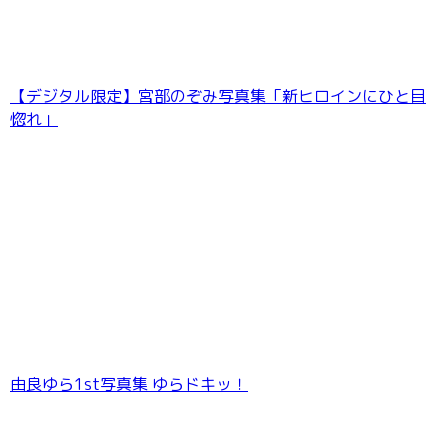
【デジタル限定】宮部のぞみ写真集「新ヒロインにひと目
惚れ」
由良ゆら1st写真集 ゆらドキッ！