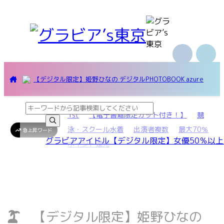
【デジタル限定】姫野ひなの デジタルPHOTOBOOK azure
1st
【電子書籍限定カット付き！】
競
泳・スクール水着
出演者複数
最大70％
急上昇ワード
グラビア
アイドル
【デジタル限定】
女優
50％以
ポイント還元
【デジタル限定】姫野ひなの