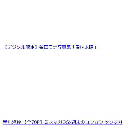
【デジタル限定】谷田ラナ写真集「君は太陽」
井上晴美ラスト写真集 或る女
早川渚紗 【全70P】ミスマガOG×週末のヨフカシ ヤンマガ