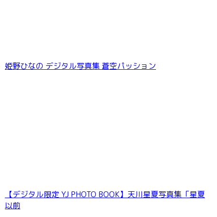
姫野ひなの デジタル写真集 蒼空パッション
谷夢花 【140P完全版】NEXT推しガール！ 1〜
4 ヤンマガデジタル写真集
【デジタル限定 YJ PHOTO BOOK】天川星夏写真集「星夏
以前