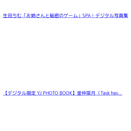
生田ちむ「お姉さんと秘密のゲーム」SPA！デジタル写真集
蓬莱舞『忘れられない時間』BOMBデジタル写
真集
【デジタル限定 YJ PHOTO BOOK】里仲菜月（Task hav...