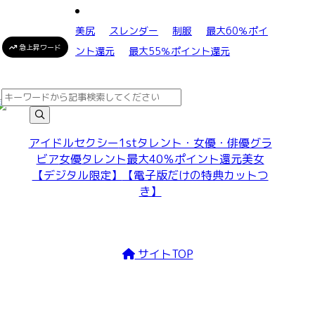
美尻
スレンダー
制服
最大60％ポイ
急上昇ワード
ント還元
最大55％ポイント還元
アイドル
セクシー
1st
タレント・女優・俳優
グラ
ビア
女優
タレント
最大40％ポイント還元
美女
【デジタル限定】
【電子版だけの特典カットつ
き】
サイトTOP