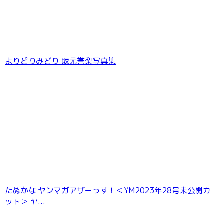
よりどりみどり 坂元誉梨写真集
たぬかな ヤンマガアザーっす！＜YM2023年28号未公開カ
ット＞ ヤ...