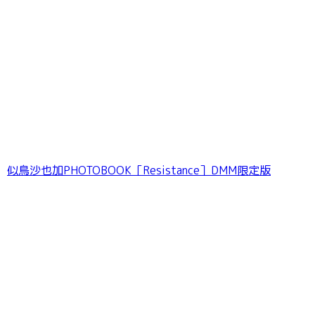
和田海佑 BUBKAデジタル写真集「みゆに夢
中。」
似鳥沙也加PHOTOBOOK［Resistance］DMM限定版
江籠裕奈「エンジェルボディ」SPA！デジタル
写真集