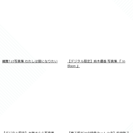
LOVEPOP デラックス 綾瀬天 004
橘舞1st写真集 わたしは猫になりたい
【デジタル限定】鈴木優香 写真集 『 In
Bloom 』
【デジタル限定】水瀬さらら写真集
【電子版だけの特典カットつき】前田敦子