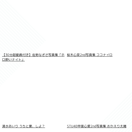
偽真面目女子 ウブ見え美少女、放課後の
真実！ 葵なつ 妄想DIGITAL写真集
【30分超動画付き】佐野なぎさ写真集「ホ
桜木心菜2nd写真集 ココナイロ
ロ酔いナイト」
LOVEPOP デラックス 綾瀬こころ 004
清水あいり うちと夏、しよ？
STU48甲斐心愛2nd写真集 おかえり太陽