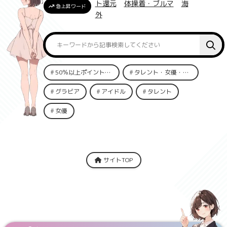
ト還元
体操着・ブルマ
海
急上昇ワード
外
50％以上ポイント還元
タレント・女優・俳優
グラビア
アイドル
タレント
女優
サイトTOP