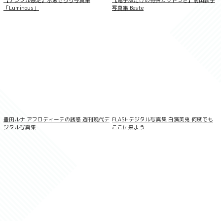
「Luminous」
写真集 Beste
ラブポップグラビア 入間ゆい Vol.14
豊田ルナ アフロディーテの誘惑 週刊現代デ
FLASHデジタル写真集 白濱美兎 何度でも
ジタル写真集
ここに来よう