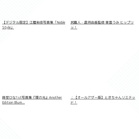
【デジタル限定】江籠裕奈写真集「Noble
尻職人・倉持由香監修 東雲うみ ヒップリ
Style」
ッ！
鬼頭明里1st写真集 Love Route
蒔埜ひな1st写真集『環の光』Another
；【オールアザー版】ときちゃんリミテッ
Edition Blum...
ド！