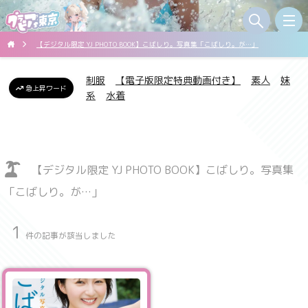
【デジタル限定 YJ PHOTO BOOK】こばしり。写真集「こばしり。が…」
制服
【電子版限定特典動画付き】
素人
妹
急上昇ワード
系
水着
【デジタル限定 YJ PHOTO BOOK】こばしり。写真集
「こばしり。が…」
1
件の記事が該当しました