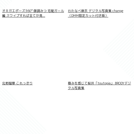
熟女TV Gravure 設楽アリサ Vol.04
オキガエポーズ360° 御調みつ 宅配ガール
わたなべ麻衣 デジタル写真集 change
編 スワイプすれば全てが見...
（DMM限定カット付き版）
北野瑠華 これっきり
尊みを感じて桜井「toutopia」 BRODYデジ
タル写真集
406枚収録 市来まひろ Complete Box