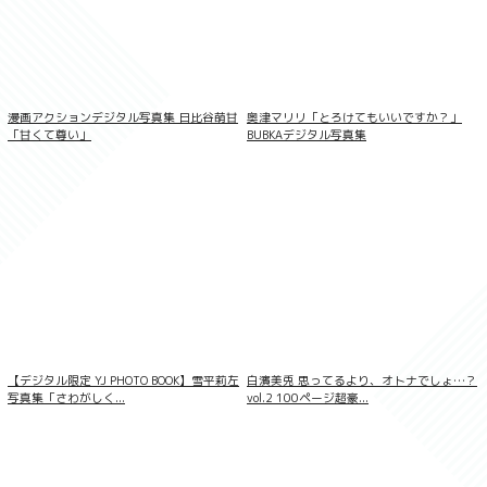
漫画アクションデジタル写真集 日比谷萌甘
奥津マリリ「とろけてもいいですか？」
「甘くて尊い」
BUBKAデジタル写真集
メイドポーズ360° No.009 仲根詩織 スワ
イプすれば全てが見れる！
【デジタル限定 YJ PHOTO BOOK】雪平莉左
白濱美兎 思ってるより、オトナでしょ…？
写真集「さわがしく...
vol.2 100ページ超豪...