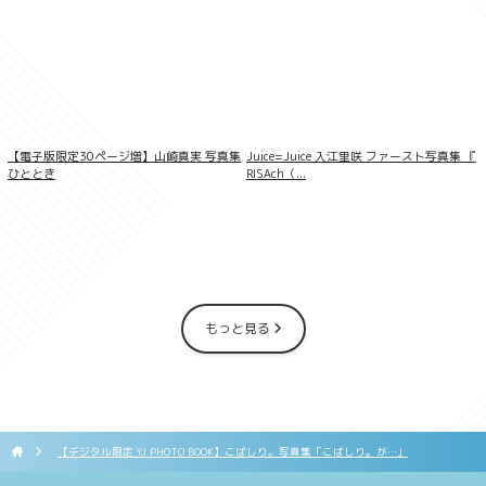
デジグラ・デラックス 宇流木さらら 003
【電子版限定30ページ増】山崎真実 写真集
Juice=Juice 入江里咲 ファースト写真集 『
ひととき
RISAch（...
もっと見る
【デジタル限定 YJ PHOTO BOOK】こばしり。写真集「こばしり。が…」