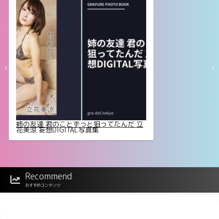
‹
›
姉の友達 君のことずっと狙ってたんだ 立
花美涼 妄想DIGITAL写真集
Recommend
おすすめコンテンツ