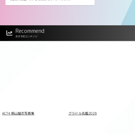
Recommend
おすすめコンテンツ
メイドポーズ360° No.009 仲根詩織 スワ
イプすれば全てが見れる！
ACT4 桐山瑠衣写真集
グラドル名鑑2026