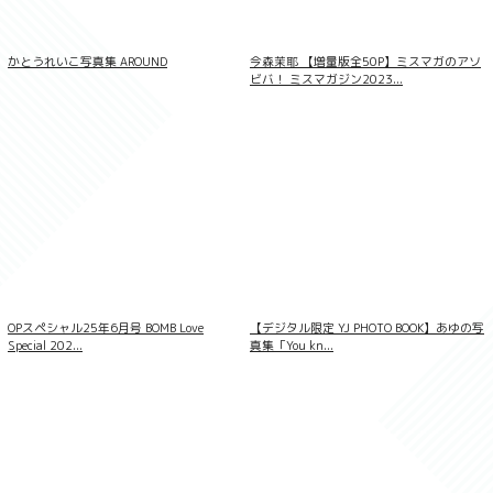
愛花「おかえり。」【ヤングチャンピオン
デジグラ】
かとうれいこ写真集 AROUND
今森茉耶 【増量版全50P】ミスマガのアソ
ビバ！ ミスマガジン2023...
OPスペシャル25年6月号 BOMB Love
【デジタル限定 YJ PHOTO BOOK】あゆの写
Special 202...
真集「You kn...
【デジタル限定】白濱美兎 写真集 『 純白
のプリズム 』