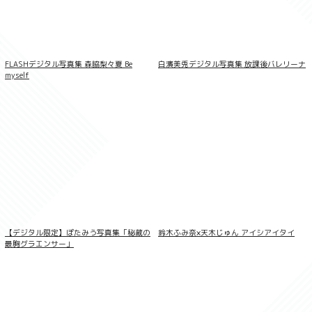
FLASHデジタル写真集 森脇梨々夏 Be
白濱美兎デジタル写真集 放課後バレリーナ
myself
デジグラ・デラックス 碓井せりな 003
【デジタル限定】ぽたみう写真集「秘蔵の
鈴木ふみ奈×天木じゅん アイシアイタイ
最胸グラエンサー」