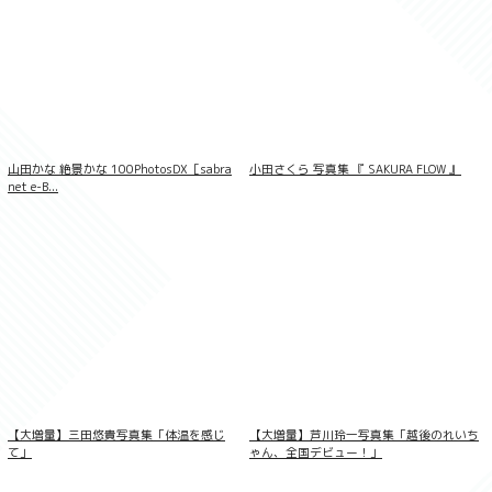
デジグラ・デラックス 宇流木さらら 003
山田かな 絶景かな 100PhotosDX［sabra
小田さくら 写真集 『 SAKURA FLOW 』
net e-B...
【大増量】三田悠貴写真集「体温を感じ
【大増量】芦川玲一写真集「越後のれいち
て」
ゃん、全国デビュー！」