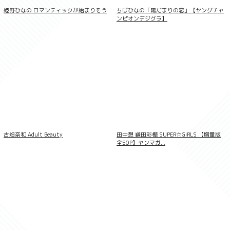
姫野ひなの ロマンティックが始まりそう
ちばひなの「陽だまりの恋」【ヤングチャ
ンピオンデジグラ】
AIKA エアフォース・ボディ FRIDAYデジ
タル写真集
古畑奈和 Adult Beauty
田中想 鎌田彩樺 SUPER☆GiRLS 【増量版
全50P】ヤンマガ...