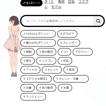
き！】
美尻
巨乳
コスプ
急上昇ワード
レ
モデル
50％以上ポイント還元
グラビア
最大40％ポイント還元
スレンダー
美脚
独占販売
1st
セクシー
美女
コスプレ
巨乳
アイドル
タレント
美尻
【デジタル限定】
タレント・女優・俳優
女優
先行販売
水着
ランジェリー