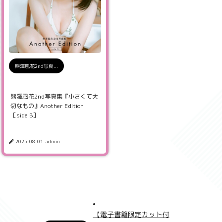
熊澤風花2nd写真...
熊澤風花2nd写真集『小さくて大
切なもの』Another Edition
［side B］
2025-08-01
admin
【電子書籍限定カット付