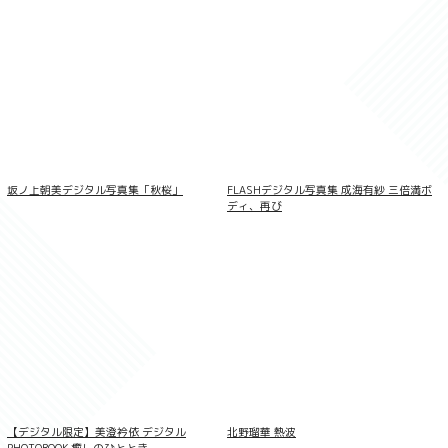
【デジタル限定 YJ PHOTO BOOK】片田陽
坂ノ上朝美デジタル写真集「秋桜」
FLASHデジタル写真集 成海有紗 三倍満ボ
依写真集「羽色日和」
ディ、再び
【デジタル限定】美澄衿依 デジタル
北野瑠華 熱波
PHOTOBOOK 癒しのひととき