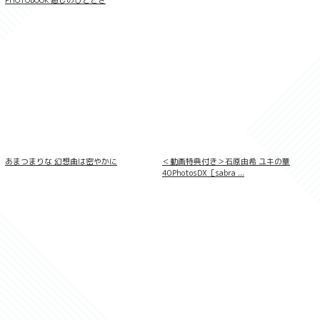
【デジタル限定 YJ PHOTO BOOK】緑川希
星写真集「きらら、キラリ」
あまつまりな 幻想曲は密やかに
＜動画特典付き＞石原由希 ユキの華
【デジタル限定 YJ PHOTO BOOK】十味写
真集「続・『ぽみ』！？ どこでもトレイ
40PhotosDX［sabra ...
ン・ベトナム篇」