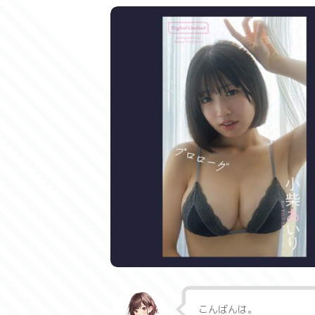
こんばんは。