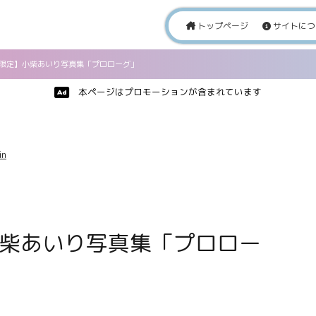
トップページ
サイトにつ
定】小柴あいり写真集「プロローグ」
本ページはプロモーションが含まれています
in
柴あいり写真集「プロロー