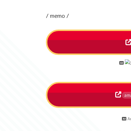
/ memo /
am
A