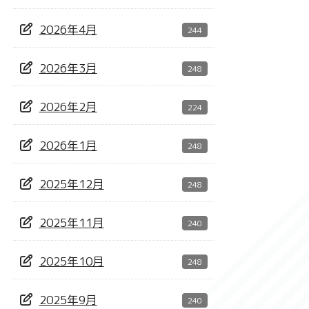
2026年4月
244
2026年3月
248
2026年2月
224
2026年1月
248
2025年12月
248
2025年11月
240
2025年10月
248
2025年9月
240