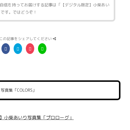
自信を持ってお届けする記事は「
【デジタル限定】小柴あい
」です。ではどうぞ！
この記事をシェアしてください
写真集「COLORS」