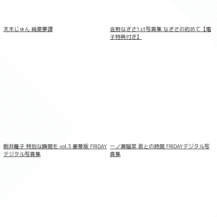
LOVEPOP デラックス 綾瀬こころ 004
天木じゅん 純愛夢譚
佐野なぎさ1st写真集 なぎさの初めて【電
子特典付き】
朝井瞳子 特別な瞬間を vol.3 豪華版 FRIDAY
一ノ瀬瑠菜 君との時間 FRIDAYデジタル写
デジタル写真集
真集
LOVEPOP デラックス 綾瀬天 004