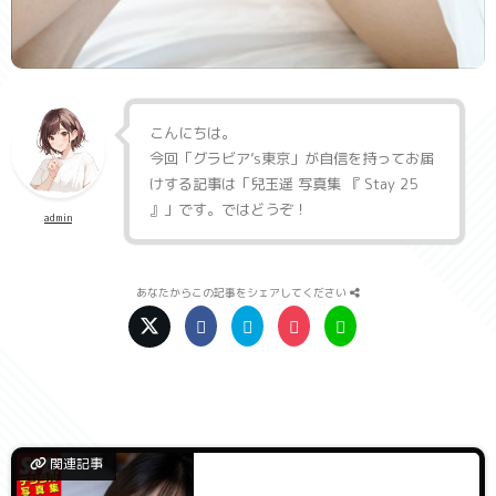
こんにちは。
今回「
グラビア’s東京
」が自信を持ってお届
けする記事は「
兒玉遥 写真集 『 Stay 25
』
」です。ではどうぞ！
admin
あなたからこの記事をシェアしてください
関連記事