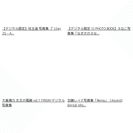
【デジタル限定】兒玉遥 写真集 『 Stay
【デジタル限定 YJ PHOTO BOOK】えなこ写
25 – A...
真集「なぎさのえな...
ラブポップグラビア 入間ゆい Vol.14
大島璃乃 女王の風格 vol.1 FRIDAYデジタル
羽瀬レイナ写真集「Reina」（AiconiQ
写真集
digital pho...