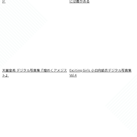
ド
には毒がある
姉の友達 君のことずっと狙ってたんだ 立
花美涼 妄想DIGITAL写真集
天麗皇希 デジタル写真集『煌めくアメジス
Exciting Girls 小日向結衣デジタル写真集
ト』
Vol.4