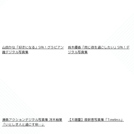
横野すみれ「もうお手上げ」SPA！デジタ
ル写真集
山田かな「好きになる」SPA！グラビアン
鈴木優香「同じ夜を過ごしたい」SPA！デ
魂デジタル写真集
ジタル写真集
上西怜 BUBKAデジタル写真集「ブランニ
ュー・レイ」
漫画アクションデジタル写真集 冴木柚葉
【大増量】原幹恵写真集「Timeless」
「いとしき人と過ごす秋…」