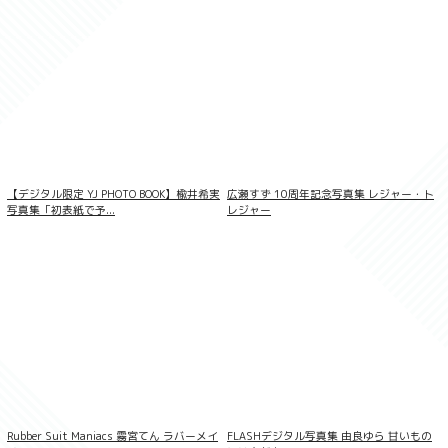
【デジタル限定 YJ PHOTO BOOK】楡井希実
広瀬すず 10周年記念写真集 レジャー・ト
写真集「初表紙で予...
レジャー
似鳥沙也加 11COLOR vol.3 FRIDAYデジ
タル写真集
Rubber Suit Maniacs 霧宮てん ラバーメイ
FLASHデジタル写真集 由良ゆら 甘いもの