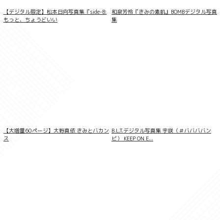
【デジタル限定】松本日向写真集『side-B:
和泉芳怜『きみの素肌』BOMBデジタル写真
もっと、ちょうどいい
集
偽真面目女子 ウブ見え美少女、放課後の
真実！ 葵なつ 妄想DIGITAL写真集
【大増量60ページ】大野真依 きみとバカン
B.L.T.デジタル写真集 宇咲（＃ババババン
ス
ビ） KEEP ON E...