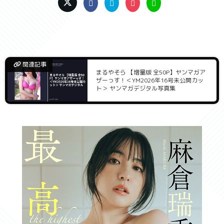
関連記事
まるやそら 【増量版 全50P】ヤンマガア
ザーっす！＜YM2026年16号未公開カッ
ト＞ ヤンマガデジタル写真集