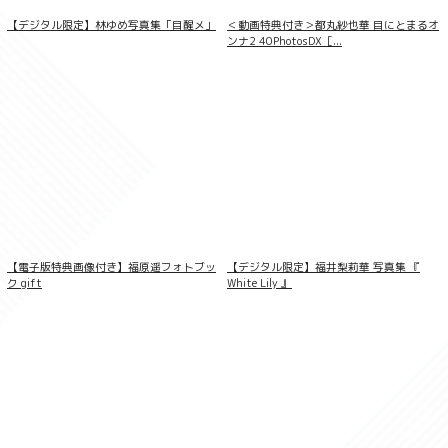
【デジタル限定】林ゆめ写真集「目醒メ」
＜動画特典付き＞都丸紗也華 目にとまるオ
ンナ2 40PhotosDX［...
和田海佑 BUBKAデジタル写真集「みゆに
夢中。」
【電子版特典画像付き】福原遥フォトブッ
【デジタル限定】福井梨莉華 写真集 『
ク gift
White Lily 』