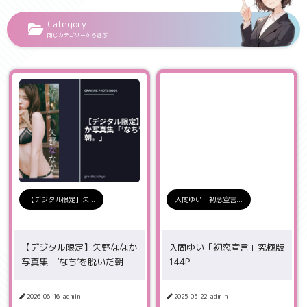
Category
同じカテゴリーから選ぶ
【デジタル限定】矢...
入間ゆい「初恋宣言...
【デジタル限定】矢野ななか
入間ゆい「初恋宣言」究極版
写真集「’なち’を脱いだ朝
144P
2026-06-16
admin
2025-05-22
admin