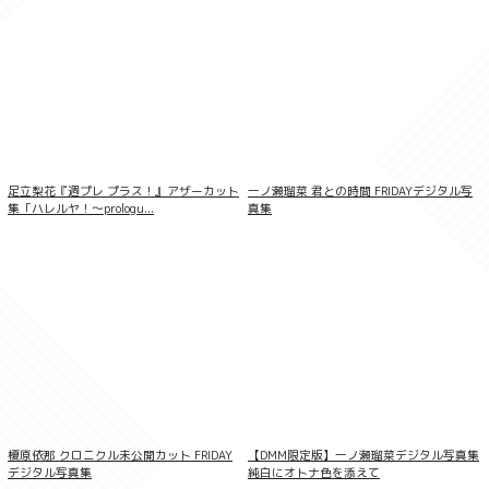
FLASHデジタル写真集 橘舞 あの日の続き
足立梨花『週プレ プラス！』アザーカット
一ノ瀬瑠菜 君との時間 FRIDAYデジタル写
集「ハレルヤ！〜prologu...
真集
＜動画特典付き＞澄田綾乃 ゴージャスな
榎原依那 クロニクル未公開カット FRIDAY
【DMM限定版】一ノ瀬瑠菜デジタル写真集
胸もと 100PhotosDX［sabra net e-
Book］
デジタル写真集
純白にオトナ色を添えて