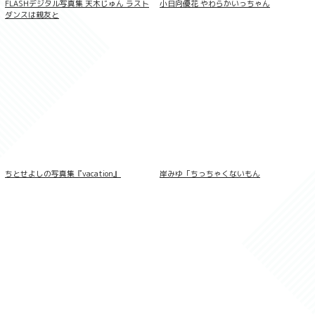
FLASHデジタル写真集 天木じゅん ラスト
小日向優花 やわらかいっちゃん
ダンスは親友と
谷夢花 【140P完全版】NEXT推しガー
ちとせよしの写真集『vacation』
岸みゆ「ちっちゃくないもん
ル！ 1〜4 ヤンマガデジタル写真集