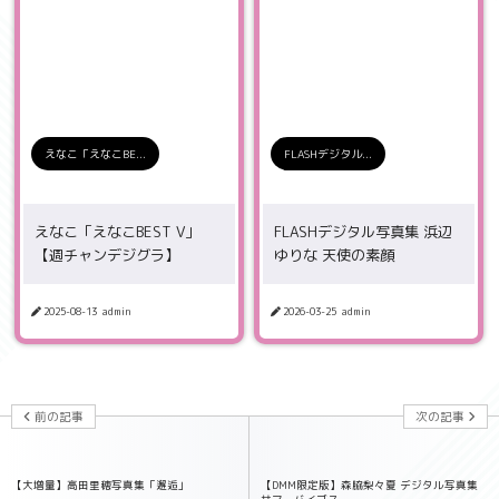
えなこ「えなこBE...
FLASHデジタル...
えなこ「えなこBEST V」
FLASHデジタル写真集 浜辺
【週チャンデジグラ】
ゆりな 天使の素顔
2025-08-13
admin
2026-03-25
admin
前の記事
次の記事
【大増量】高田里穂写真集「邂逅」
【DMM限定版】森脇梨々夏 デジタル写真集