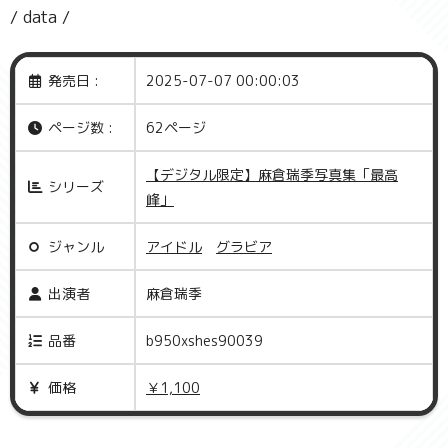
/ data /
発売日 :
2025-07-07 00:00:03
ページ数 :
62ページ
【デジタル限定】麻倉瑞季写真集「最高
シリーズ
峰」
ジャンル
アイドル
グラビア
出演者
麻倉瑞季
品番
b950xshes90039
価格
￥1,100