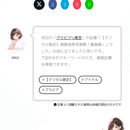
本日の「
グラビア’s東京
」の記事「
【デジ
タル限定】麻倉瑞季写真集「最高峰」
」で
した。お役に立てましたら幸いです。
下記の
#タグキーワード
からも、関連記事
admin
を検索できます。
【デジタル限定】
アイドル
グラビア
記事上に掲載された情報は投稿日現在のものです