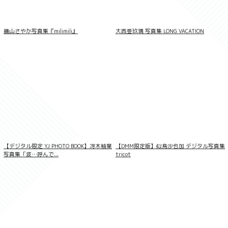
磯山さやか写真集『milimili』
大西亜玖璃 写真集 LONG VACATION
江籠裕奈「エンジェルボディ」SPA！デジ
タル写真集
【デジタル限定 YJ PHOTO BOOK】冴木柚葉
【DMM限定版】似鳥沙也加 デジタル写真集
写真集「波…呼んで...
tricot
七海りお 最後の夏休み FRIDAYデジタル写
真集