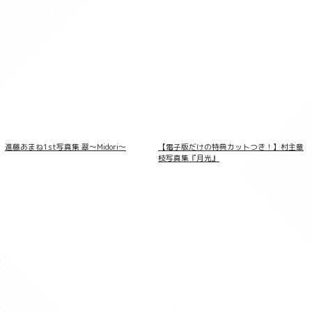
進藤あまね1st写真集 翠〜Midori〜
【電子版だけの特典カットつき！】村主章
枝写真集『月光』
蓬莱舞『忘れられない時間』BOMBデジタ
ル写真集