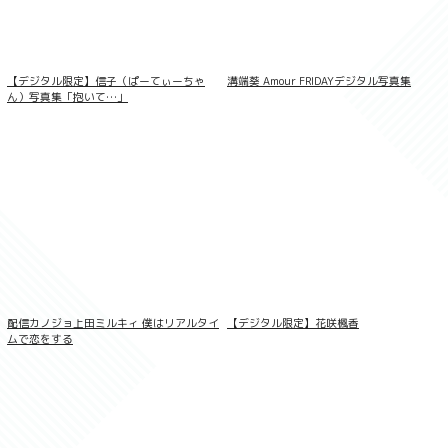
【デジタル限定】信子（ぱーてぃーちゃ
溝端葵 Amour FRIDAYデジタル写真集
ん）写真集「抱いて…」
配信カノジョ上田ミルキィ 僕はリアルタイ
【デジタル限定】花咲楓香
井上晴美ラスト写真集 或る女
ムで恋をする