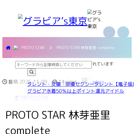
PROTO STAR
PROTO STAR 林芽亜里 complete
本ページはプロモーションが含まれています
投稿
2025-11-09
14views
admin
タレント・女優・俳優
セクシー
タレント
【電子版
グラビア
水着
50％以上ポイント還元
アイドル
PROTO STAR
PROTO STAR 林芽亜里
complete