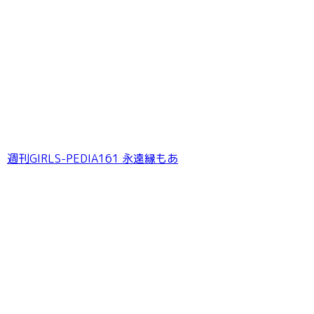
週刊GIRLS-PEDIA161 永遠縁もあ
【デジタル限定 YJ PHOTO BOOK】緑川希星写
真集「きらら、キラリ」