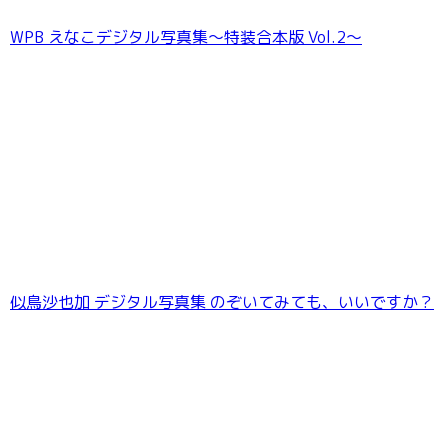
WPB えなこデジタル写真集〜特装合本版 Vol.2〜
メイドポーズ360° No.009 仲根詩織 スワイプ
すれば全てが見れる！
似鳥沙也加 デジタル写真集 のぞいてみても、いいですか？