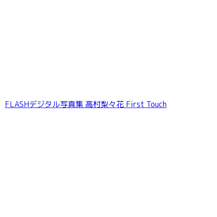
FLASHデジタル写真集 高村梨々花 First Touch