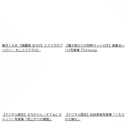
葉月くれあ 【増量版 全50P】ミスマガのア
【電子版だけの特典カット付き】紫藤るい
ソビバ！ もしミスマガ20...
1st写真集『Purpura』
【デジタル限定】吉井明子写真集「Akiko
エピソード0-ZERO-」
【デジタル限定】犬乃かりん（すてねこキ
【デジタル限定】松田実桜写真集「くもり
ャッツ）写真集「雨上がりの嗅覚」
のち晴れ」