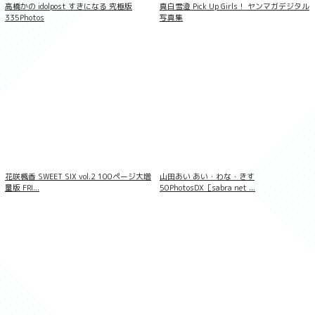
高橋かの idolpost すきになる 究極版
真白雪澄 Pick Up Girls！ ヤンマガデジタル
335Photos
写真集
イメ撮り むちえろ9
花咲楓香 SWEET SIX vol.2 100ページ大増
山田あい あい・わな・きす
量版 FRI...
50PhotosDX［sabra net ...