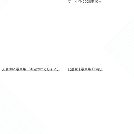
す！＜YM2026年10号...
入間ゆい 写真集 「お淑やかでしょ？」
比嘉愛未写真集『flap』
幼妻の大胆な誘い 富永苺 極上グラビア
PHOTOBOOK