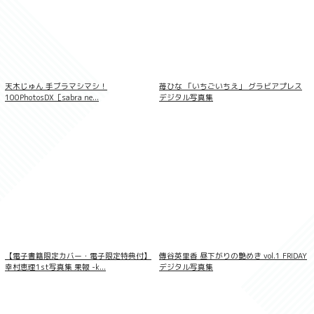
天木じゅん 手ブラマシマシ！
苺ひな 「いちごいちえ」 グラビアプレス
100PhotosDX［sabra ne...
デジタル写真集
【デジタル限定】真田まこと写真集「こん
なお姉さんを待っていた。」
【電子書籍限定カバー・電子限定特典付】
傳谷英里香 昼下がりの艶めき vol.1 FRIDAY
幸村恵理1st写真集 果報 -k...
デジタル写真集