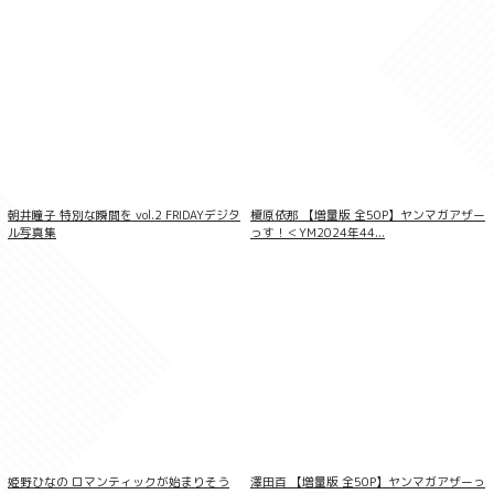
【大増量】山田あい写真集「むきだしの野
性」
朝井瞳子 特別な瞬間を vol.2 FRIDAYデジタ
榎原依那 【増量版 全50P】ヤンマガアザー
ル写真集
っす！＜YM2024年44...
HOTHOT Girl ＃乙音奈々
姫野ひなの ロマンティックが始まりそう
澤田百 【増量版 全50P】ヤンマガアザーっ