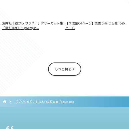
吉田恵美/素顔のグラデーション
芳賀礼『週プレ プラス！』アザーカット集
【大増量64ページ】東雲うみ うみ夏 うみ
「夏を迎えに〜prologue...
ハロパ
もっと見る
【デジタル限定】桜木心菜写真集「Speed up」