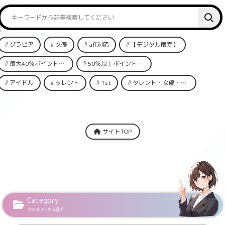
グラビア
女優
aff対応
【デジタル限定】
最大40％ポイント還元
50％以上ポイント還元
アイドル
タレント
1st
タレント・女優・俳優
サイトTOP
Category
カテゴリーから選ぶ