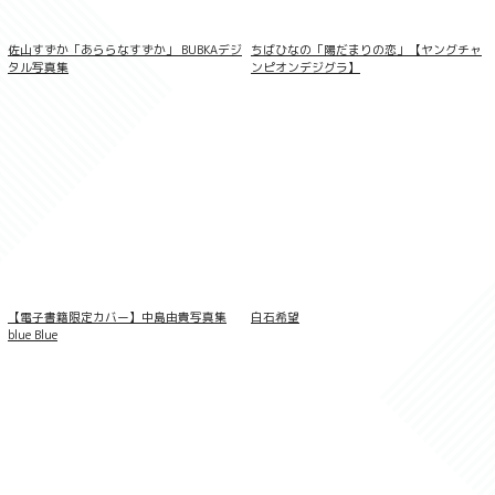
佐山すずか「あららなすずか」 BUBKAデジ
ちばひなの「陽だまりの恋」【ヤングチャ
タル写真集
ンピオンデジグラ】
LOVEPOP デラックス 一色さら 004
【電子書籍限定カバー】中島由貴写真集
白石希望
blue Blue