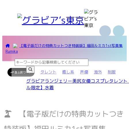
【電子版だけの特典カットつき特装版】福田ルミカ1st写真集
Rumika
タレント
癒し系
声優
海外
制服
急上昇ワード
グラビア
ランジェリー
美尻
女優
コスプレ
タレント
ル限定】
水着
【電子版だけの特典カットつき
特装版】福田ルミカ1st写真集