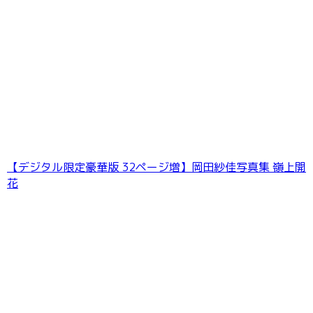
【デジタル限定豪華版 32ページ増】岡田紗佳写真集 嶺上開
花