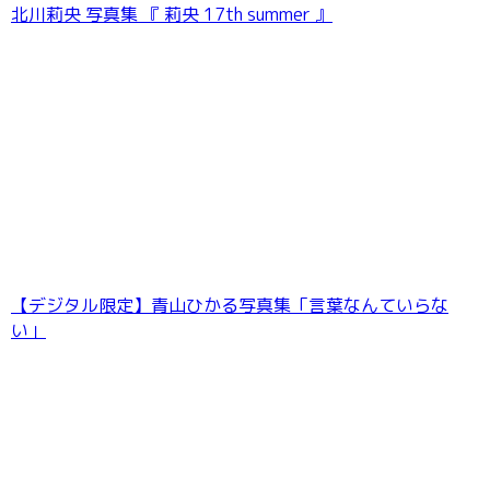
北川莉央 写真集 『 莉央 17th summer 』
AIKA エアフォース・ボディ FRIDAYデジタル写
真集
【デジタル限定】青山ひかる写真集「言葉なんていらな
い」