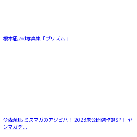
根本凪2nd写真集「プリズム」
今森茉耶 ミスマガのアソビバ！ 2023未公開傑作選SP！ ヤ
ンマガデ...