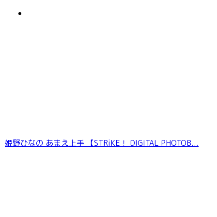
デジグラ・デラックス 宇流木さらら 003
姫野ひなの あまえ上手 【STRiKE！ DIGITAL PHOTOB...
【デジタル限定 YJ PHOTO BOOK】片田陽依写
真集「羽色日和」