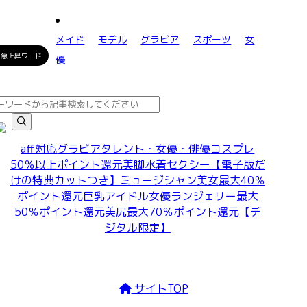
メイド
モデル
グラビア
スポーツ
女
急上昇ワード
優
aff対応
グラビア
タレント・女優・俳優
コスプレ
50％以上ポイント還元
美脚
水着
セクシー
【電子版だ
けの特典カットつき】
ミュージシャン
美女
最大40％
ポイント還元
巨乳
アイドル
女優
ランジェリー
最大
50％ポイント還元
美尻
最大70％ポイント還元
【デ
ジタル限定】
サイトTOP