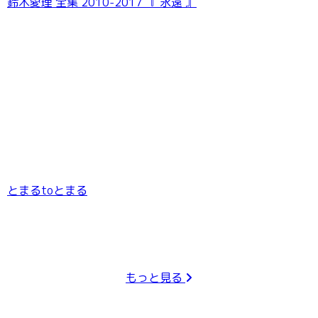
鈴木愛理 全集 2010-2017 『 永遠 』
とまるtoとまる
もっと見る