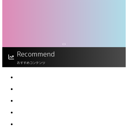
‹
›
メイドポーズ360° No.009 仲根詩織 スワイプ
Recommend
すれば全てが見れる！
おすすめコンテンツ