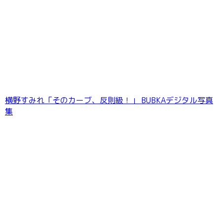
横野すみれ「そのカーブ、反則級！」 BUBKAデジタル写真
集
デジグラ・デラックス 碓井せりな 003