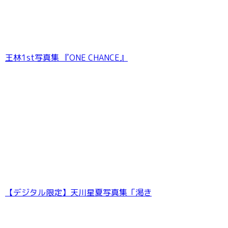
王林1st写真集 『ONE CHANCE』
【デジタル限定 YJ PHOTO BOOK】緑川希星写
真集「きらら、キラリ」
【デジタル限定】天川星夏写真集「渇き