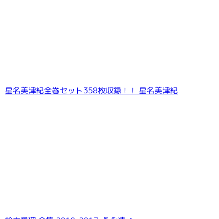
星名美津紀全巻セット358枚収録！！ 星名美津紀