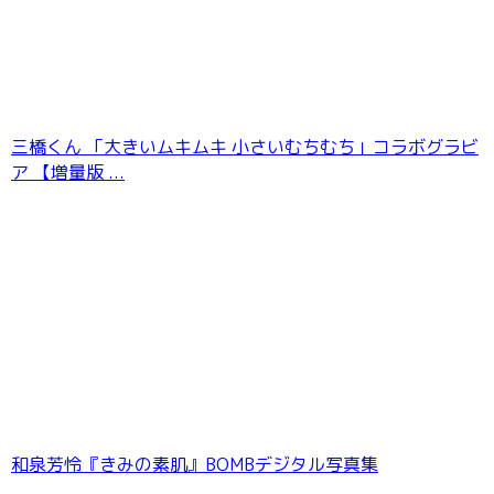
三橋くん 「大きいムキムキ 小さいむちむち」コラボグラビ
ア 【増量版 ...
和泉芳怜『きみの素肌』BOMBデジタル写真集