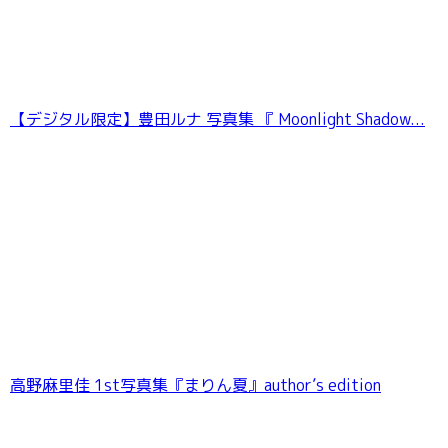
愛花「おかえり。」【ヤングチャンピオンデジ
グラ】
【デジタル限定】豊田ルナ 写真集 『 Moonlight Shadow...
高野麻里佳 1st写真集『まりん夏』author’s edition
【デジタル限定】白濱美兎 写真集 『 純白のプ
リズム 』