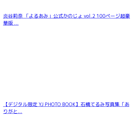
炎谷莉奈 「よるあみ」公式かのじょ vol.2 100ページ超豪
華版 ...
鬼頭明里1st写真集 Love Route
【デジタル限定 YJ PHOTO BOOK】石橋てるみ写真集「あ
りがと...