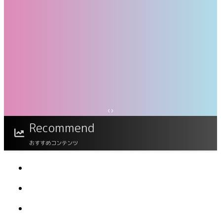
‹
›
似鳥沙也加 11COLOR vol.3 FRIDAYデジタル写
真集
Recommend
おすすめコンテンツ