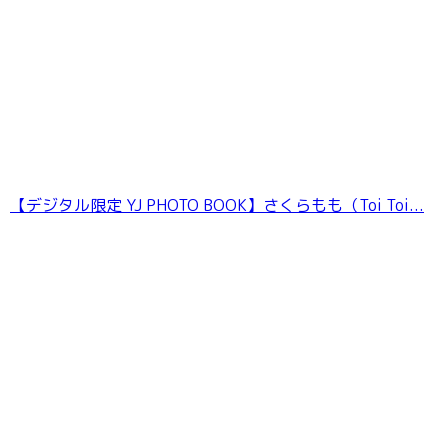
偽真面目女子 ウブ見え美少女、放課後の真実！
葵なつ 妄想DIGITAL写真集
【デジタル限定 YJ PHOTO BOOK】さくらもも（Toi Toi...
LOVEPOP デラックス 綾瀬こころ 004