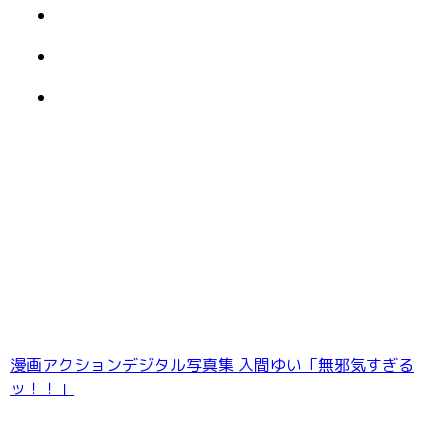
姉の友達 君のことずっと狙ってたんだ 立花美
涼 妄想DIGITAL写真集
漫画アクションデジタル写真集 入間ゆい「無邪気すぎる
ッ！！」