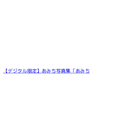
熟女TV Gravure 設楽アリサ Vol.04
【デジタル限定】あみち写真集「あみち
406枚収録 市来まひろ Complete Box