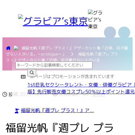
福留光帆『週プレ プラス！』アザーカット集「近頃、目が離
せない人がいる。〜prologue〜」
福留光帆『週プレ プラ
ス！』アザーカット集「近頃、目が離せない人がいる
本ページはプロモーションが含まれています
1st
巨乳
セクシー
タレント・女優・俳優
グラビア
版】
先行販売
女優
コスプレ
50％以上ポイント還元
投稿
2025-10-17
25views
admin
福留光帆『週プレ プラス！』ア...
福留光帆『週プレ プラ