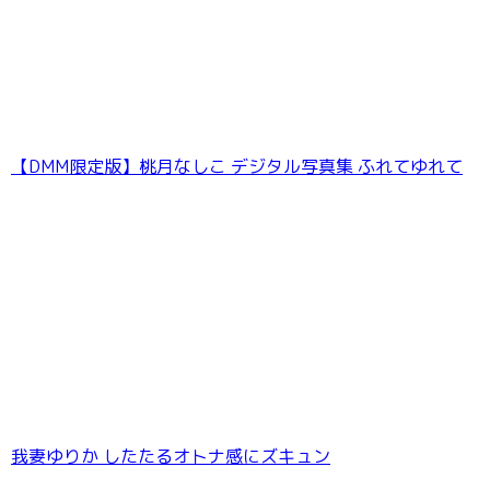
【DMM限定版】桃月なしこ デジタル写真集 ふれてゆれて
ラブポップグラビア 入間ゆい Vol.14
我妻ゆりか したたるオトナ感にズキュン