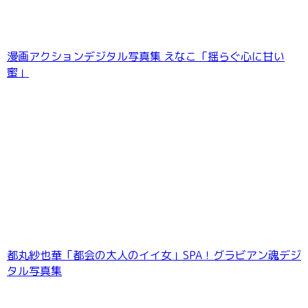
漫画アクションデジタル写真集 えなこ「揺らぐ心に甘い
蜜」
都丸紗也華「都会の大人のイイ女」SPA！グラビアン魂デジ
タル写真集