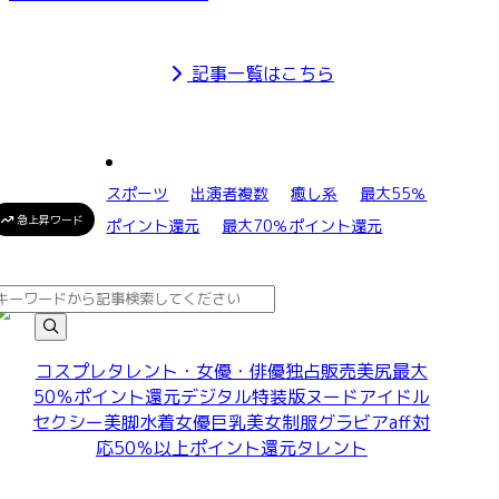
記事一覧はこちら
スポーツ
出演者複数
癒し系
最大55％
急上昇ワード
ポイント還元
最大70％ポイント還元
コスプレ
タレント・女優・俳優
独占販売
美尻
最大
50％ポイント還元
デジタル特装版
ヌード
アイドル
セクシー
美脚
水着
女優
巨乳
美女
制服
グラビア
aff対
応
50％以上ポイント還元
タレント