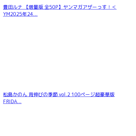
豊田ルナ 【増量版 全50P】ヤンマガアザーっす！＜
YM2025年24...
LOVEPOP デラックス 綾瀬天 004
松島かのん 背伸びの季節 vol.2 100ページ超豪華版
FRIDA...