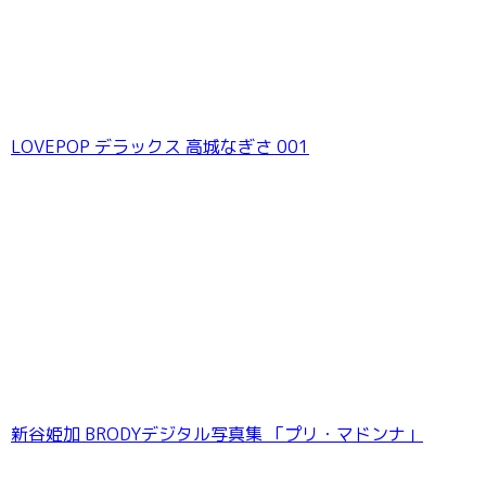
LOVEPOP デラックス 高城なぎさ 001
新谷姫加 BRODYデジタル写真集 「プリ・マドンナ」