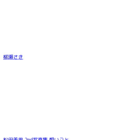
柳瀬さき
松田美里 2nd写真集 想いごと