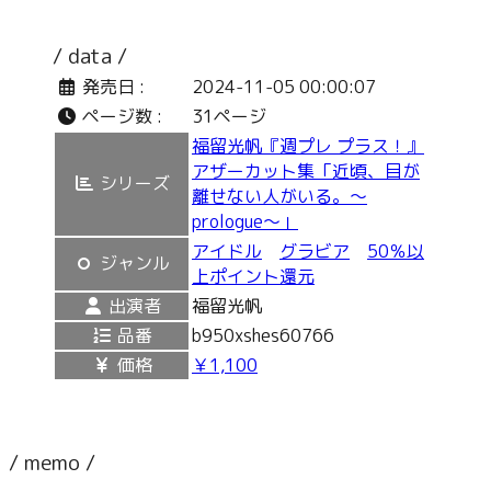
/ data /
発売日 :
2024-11-05 00:00:07
ページ数 :
31ページ
福留光帆『週プレ プラス！』
アザーカット集「近頃、目が
シリーズ
離せない人がいる。〜
prologue〜」
アイドル
グラビア
50％以
ジャンル
上ポイント還元
出演者
福留光帆
品番
b950xshes60766
価格
￥1,100
/ memo /