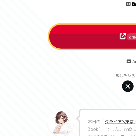
am
A
あなたから
本日の「
グラビア’s東京
Book］
」でした。お役