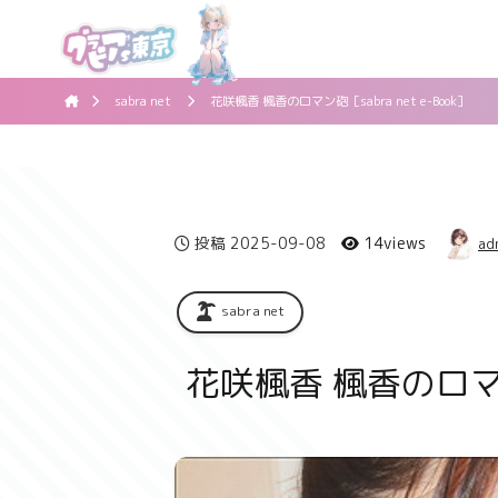
sabra net
花咲楓香 楓香のロマン砲［sabra net e-Book］
投稿
2025-09-08
14views
ad
sabra net
花咲楓香 楓香のロマン砲