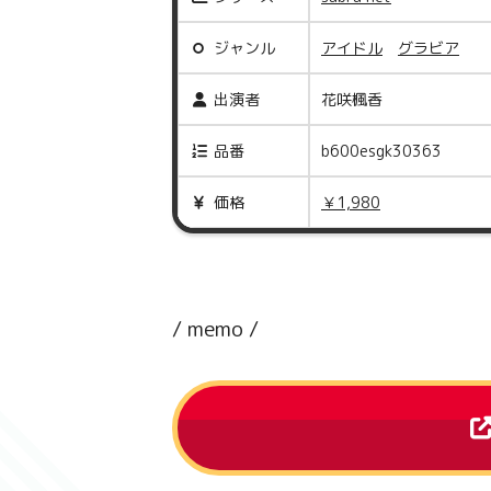
ジャンル
アイドル
グラビア
出演者
花咲楓香
品番
b600esgk30363
価格
￥1,980
/ memo /