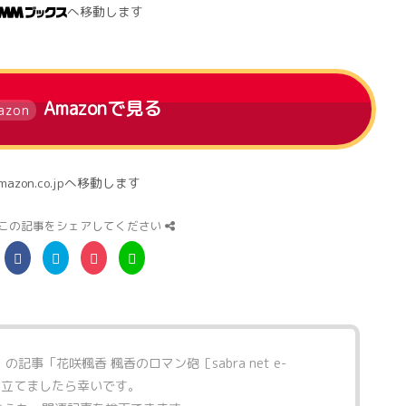
へ移動します
Amazonで見る
azon
mazon.co.jpへ移動します
この記事をシェアしてください
」の記事「
花咲楓香 楓香のロマン砲［sabra net e-
に立てましたら幸いです。