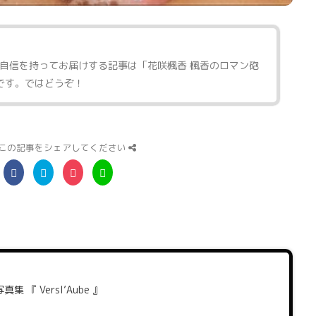
自信を持ってお届けする記事は「
花咲楓香 楓香のロマン砲
です。ではどうぞ！
この記事をシェアしてください
集 『 Versl’Aube 』