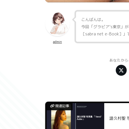
こんばんは。
今回「
グラビア’s東京
」が
［sabra net e-Book］
」
admin
あなたから
関連記事
譜久村聖 写真