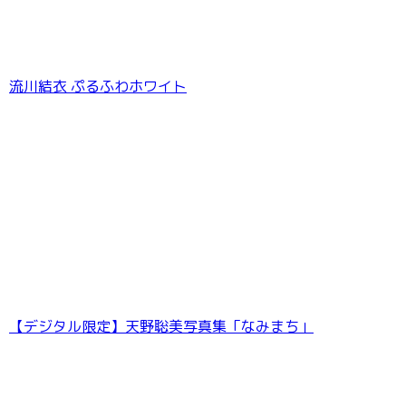
流川結衣 ぷるふわホワイト
【デジタル限定】天野聡美写真集「なみまち」