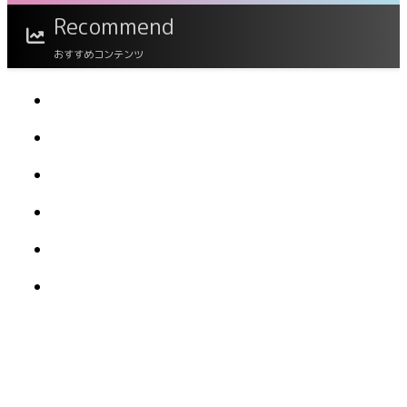
真集
Recommend
おすすめコンテンツ
谷夢花 【140P完全版】NEXT推しガール！ 1〜
4 ヤンマガデジタル写真集