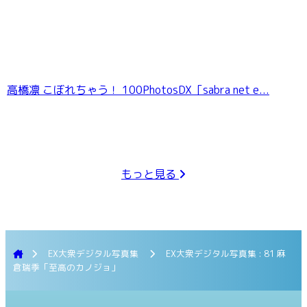
高橋凛 こぼれちゃう！ 100PhotosDX［sabra net e...
もっと見る
EX大衆デジタル写真集
EX大衆デジタル写真集 : 81 麻
倉瑞季「至高のカノジョ」