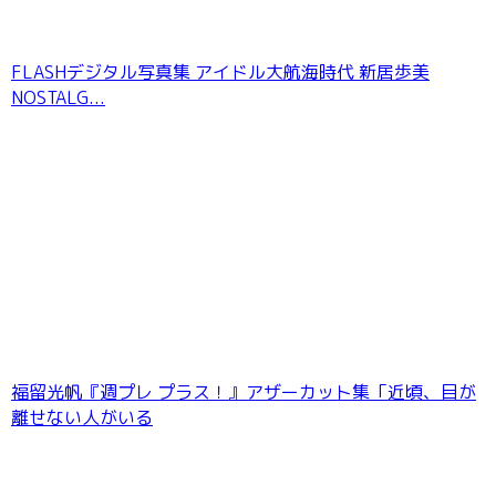
FLASHデジタル写真集 アイドル大航海時代 新居歩美
NOSTALG...
横野すみれ「もうお手上げ」SPA！デジタル写
真集
福留光帆『週プレ プラス！』アザーカット集「近頃、目が
離せない人がいる