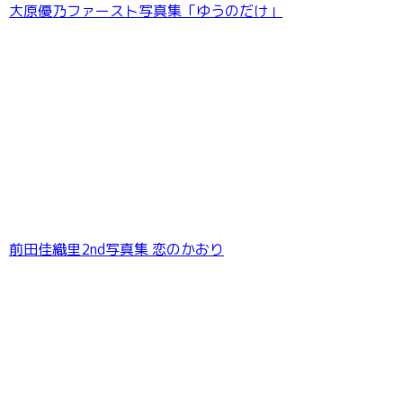
大原優乃ファースト写真集「ゆうのだけ」
前田佳織里2nd写真集 恋のかおり