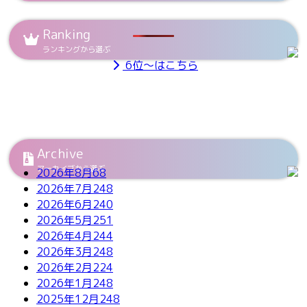
Ranking
ランキングから選ぶ
6位～はこちら
Archive
アーカイブから選ぶ
2026年8月
68
2026年7月
248
2026年6月
240
2026年5月
251
2026年4月
244
2026年3月
248
2026年2月
224
2026年1月
248
2025年12月
248