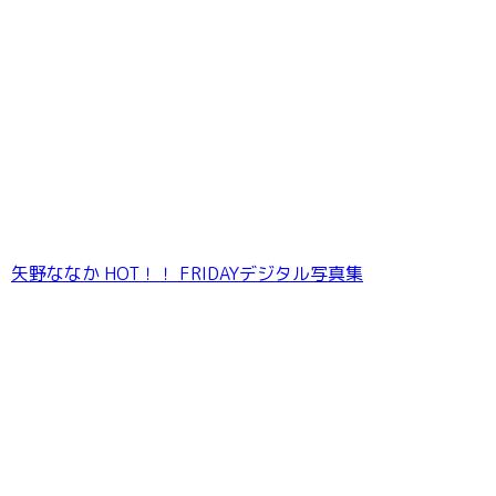
福井梨莉華 Pure milky FRIDAYデジタル写真集
矢野ななか HOT！！ FRIDAYデジタル写真集