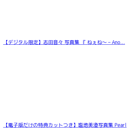
【デジタル限定】志田音々 写真集 『 ねぇね〜 – Ano...
和田海佑 BUBKAデジタル写真集「みゆに夢
中。」
【電子版だけの特典カットつき】塩地美澄写真集 Pearl