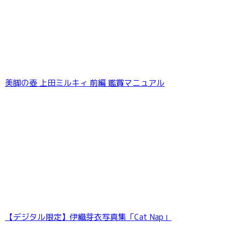
美脚の壺 上田ミルキィ 前編 鑑賞マニュアル
井上晴美ラスト写真集 Le Rouge et le Noir
【デジタル限定】伊織芽衣写真集「Cat Nap」