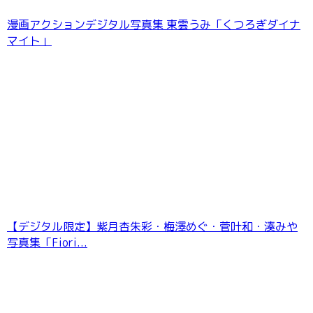
漫画アクションデジタル写真集 東雲うみ「くつろぎダイナ
七海りお 最後の夏休み FRIDAYデジタル写真集
マイト」
【デジタル限定】紫月杏朱彩・梅澤めぐ・菅叶和・湊みや
写真集「Fiori...
井上晴美ラスト写真集 或る女