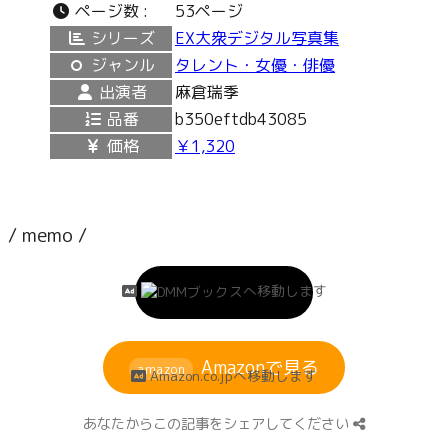
ページ数 :
53ページ
シリーズ
EX大衆デジタル写真集
ジャンル
タレント・女優・俳優
出演者
麻倉瑞季
品番
b350eftdb43085
価格
￥1,320
/ memo /
無料で試し読み
へ移動します
Amazonで見る
amazon
Amazon.co.jpへ移動します
あなたからこの記事をシェアしてください