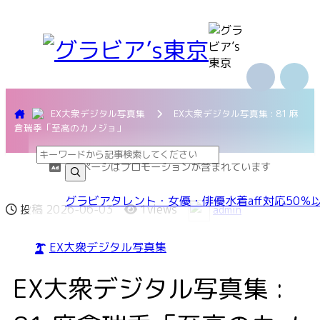
EX大衆デジタル写真集
EX大衆デジタル写真集 : 81 麻
倉瑞季「至高のカノジョ」
本ページはプロモーションが含まれています
グラビア
タレント・女優・俳優
水着
aff対応
50％
投稿
2026-06-03
1views
admin
EX大衆デジタル写真集
EX大衆デジタル写真集 :