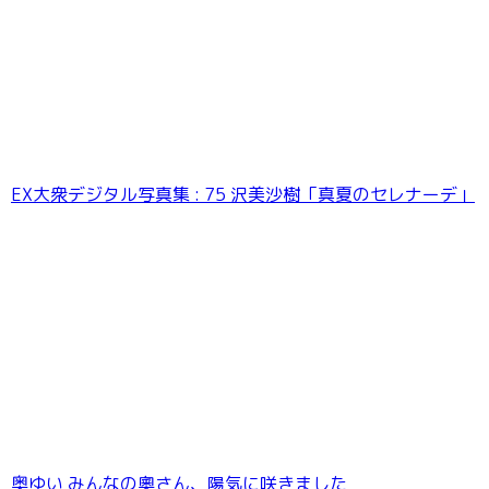
EX大衆デジタル写真集 : 75 沢美沙樹「真夏のセレナーデ」
奥ゆい みんなの奧さん、陽気に咲きました