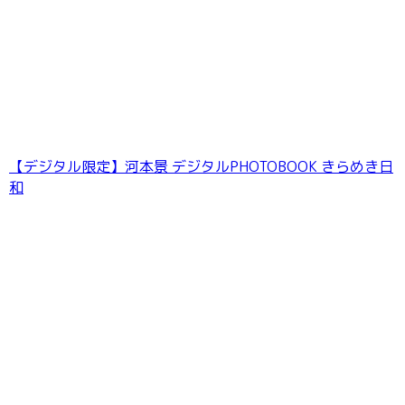
【デジタル限定】河本景 デジタルPHOTOBOOK きらめき日
和