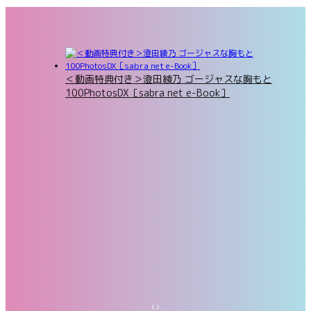
＜動画特典付き＞澄田綾乃 ゴージャスな胸もと
100PhotosDX［sabra net e-Book］
‹
›
蓬莱舞『忘れられない時間』BOMBデジタル写