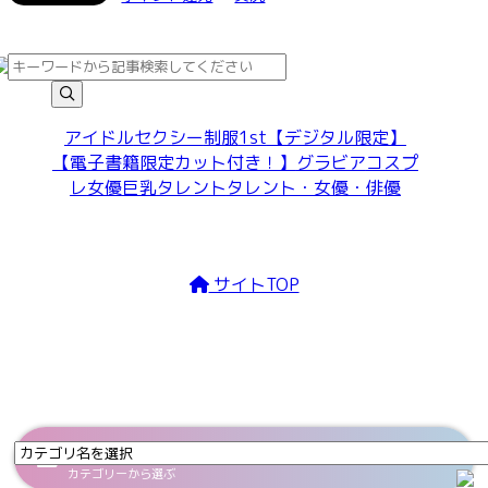
アイドル
セクシー
制服
1st
【デジタル限定】
【電子書籍限定カット付き！】
グラビア
コスプ
レ
女優
巨乳
タレント
タレント・女優・俳優
サイトTOP
Category
カテゴリーから選ぶ