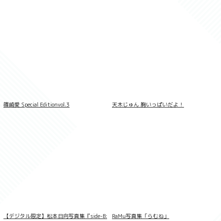
篠崎愛 Special Editionvol.3
天木じゅん 胸いっぱいだよ！
江籠裕奈「エンジェルボディ」SPA！デジ
タル写真集
【デジタル限定】松本日向写真集『side-B:
RaMu写真集「らむね」