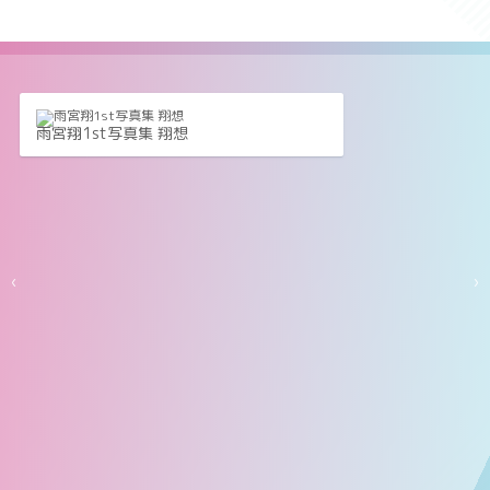
雨宮翔1st写真集 翔想
‹
›