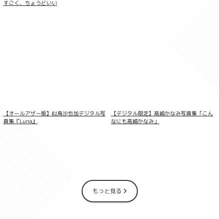
すごく、ちょうどいい
【オールアザー版】似鳥沙也加デジタル写
【デジタル限定】高崎かなみ写真集「こん
七海りお 最後の夏休み FRIDAYデジタル写
真集『Luna』
なにも高崎かなみ」
真集
もっと見る