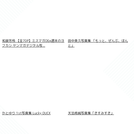
和泉芳怜 【全70P】ミスマガOG×週末のヨ
田中美久写真集 「もっと、ぜんぶ、ほん
フカシ ヤンマガデジタル写...
と」
＜動画特典付き＞澄田綾乃 ゴージャスな
胸もと 100PhotosDX［sabra net e-
Book］
かとゆり 1st写真集 Lucky DUCK
天羽希純写真集「きすみすき」