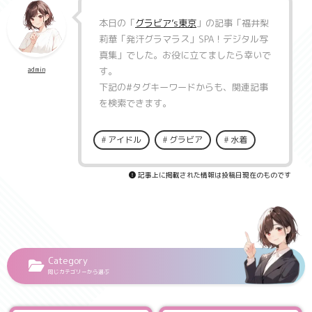
本日の「
グラビア’s東京
」の記事「
福井梨
莉華「発汗グラマラス」SPA！デジタル写
真集
」でした。お役に立てましたら幸いで
す。
admin
下記の
#タグキーワード
からも、関連記事
を検索できます。
アイドル
グラビア
水着
記事上に掲載された情報は投稿日現在のものです
Category
同じカテゴリーから選ぶ