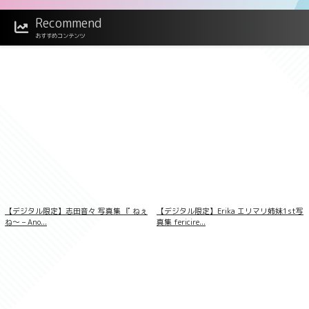
Recommend
山崎あみ Chemical Reaction
おすすめコンテンツ
【デジタル限定】志田音々 写真集 『 ねぇ
【デジタル限定】Erika エリマリ姉妹1st写
ね〜 – Ano...
真集 fericire...
澄田綾乃 今夜、溢れる艶が世界を回す