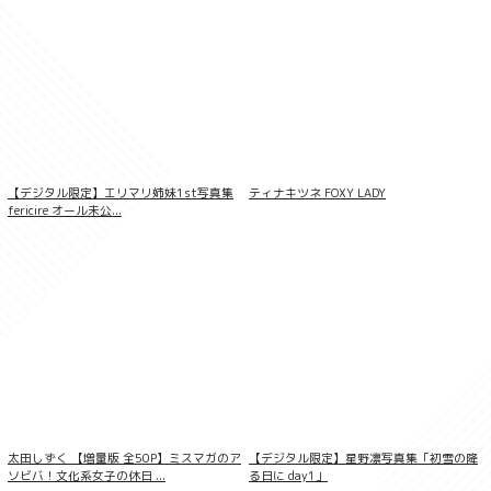
谷夢花 【140P完全版】NEXT推しガー
ル！ 1〜4 ヤンマガデジタル写真集
【デジタル限定】エリマリ姉妹1st写真集
ティナキツネ FOXY LADY
fericire オール未公...
太田しずく 【増量版 全50P】ミスマガのア
【デジタル限定】星野凛写真集「初雪の降
和田海佑 BUBKAデジタル写真集「みゆに
夢中。」
ソビバ！文化系女子の休日 ...
る日に day1」