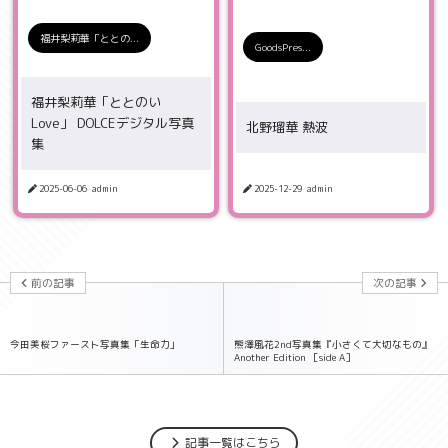
福井梨莉華「ととの...
GoodsPres...
福井梨莉華「ととのい
Love」 DOLCEデジタル写真
北野瑠華 熱波
集
2025-06-06
admin
2025-12-29
admin
前の記事
次の記事
今田美桜ファースト写真集「生命力」
熊澤風花2nd写真集『小さくて大切なもの』
Another Edition ［side A］
記事一覧はこちら