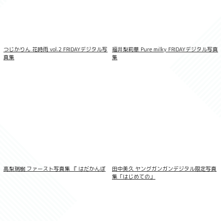
つじかりん 花時雨 vol.2 FRIDAYデジタル写
福井梨莉華 Pure milky FRIDAYデジタル写真
真集
集
FLASHデジタル写真集 橘舞 あの日の続き
高梨瑞樹 ファースト写真集 『 はだかんぼ
田中美久 ヤングガンガンデジタル限定写真
集「はじめての」