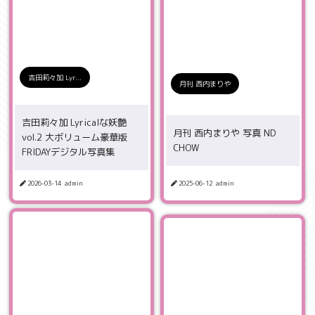
吉田莉々加 Lyr...
月刊 西内まりや
吉田莉々加 Lyricalな妖艶
月刊 西内まりや 写真 ND
vol.2 大ボリューム豪華版
CHOW
FRIDAYデジタル写真集
2026-03-14
admin
2025-06-12
admin