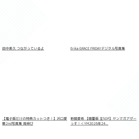
蓬莱舞『忘れられない時間』BOMBデジタ
田中美久 つながっているよ
Erika GRACE FRIDAYデジタル写真集
ル写真集
【電子版だけの特典カットつき！】沢口愛
野間愛希 【増量版 全50P】ヤンマガアザー
華2nd写真集 背伸び
っす！＜YM2026年24...